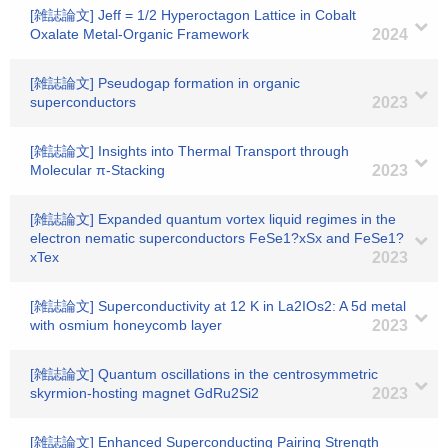
[雑誌論文] Jeff = 1/2 Hyperoctagon Lattice in Cobalt
Oxalate Metal-Organic Framework
2024
[雑誌論文] Pseudogap formation in organic
superconductors
2023
[雑誌論文] Insights into Thermal Transport through
Molecular π-Stacking
2023
[雑誌論文] Expanded quantum vortex liquid regimes in the
electron nematic superconductors FeSe1?xSx and FeSe1?
xTex
2023
[雑誌論文] Superconductivity at 12 K in La2IOs2: A 5d metal
with osmium honeycomb layer
2023
[雑誌論文] Quantum oscillations in the centrosymmetric
skyrmion-hosting magnet GdRu2Si2
2023
[雑誌論文] Enhanced Superconducting Pairing Strength