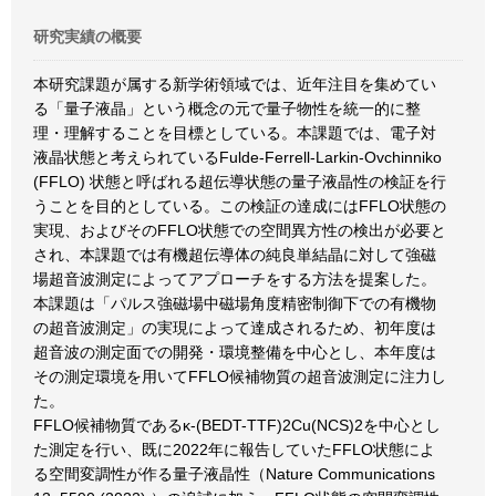
研究実績の概要
本研究課題が属する新学術領域では、近年注目を集めてい
る「量子液晶」という概念の元で量子物性を統一的に整
理・理解することを目標としている。本課題では、電子対
液晶状態と考えられているFulde-Ferrell-Larkin-Ovchinniko
(FFLO) 状態と呼ばれる超伝導状態の量子液晶性の検証を行
うことを目的としている。この検証の達成にはFFLO状態の
実現、およびそのFFLO状態での空間異方性の検出が必要と
され、本課題では有機超伝導体の純良単結晶に対して強磁
場超音波測定によってアプローチをする方法を提案した。
本課題は「パルス強磁場中磁場角度精密制御下での有機物
の超音波測定」の実現によって達成されるため、初年度は
超音波の測定面での開発・環境整備を中心とし、本年度は
その測定環境を用いてFFLO候補物質の超音波測定に注力し
た。
FFLO候補物質であるκ-(BEDT-TTF)2Cu(NCS)2を中心とし
た測定を行い、既に2022年に報告していたFFLO状態によ
る空間変調性が作る量子液晶性（Nature Communications