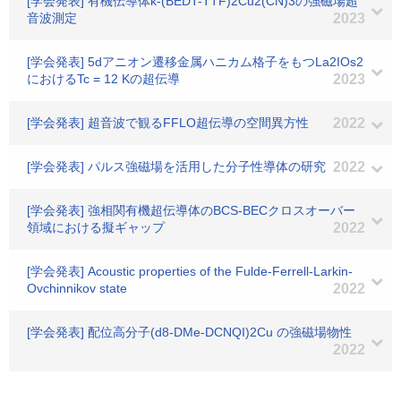
[学会発表] 有機伝導体κ-(BEDT-TTF)2Cu2(CN)3の強磁場超
音波測定
2023
[学会発表] 5dアニオン遷移金属ハニカム格子をもつLa2IOs2
におけるTc = 12 Kの超伝導
2023
[学会発表] 超音波で観るFFLO超伝導の空間異方性
2022
[学会発表] パルス強磁場を活用した分子性導体の研究
2022
[学会発表] 強相関有機超伝導体のBCS-BECクロスオーバー
領域における擬ギャップ
2022
[学会発表] Acoustic properties of the Fulde-Ferrell-Larkin-
Ovchinnikov state
2022
[学会発表] 配位高分子(d8-DMe-DCNQI)2Cu の強磁場物性
2022