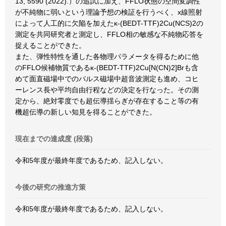
13, 5590 (2022).）の追試に加え、FFLO状態の空間変調性
が不純物に弱いという理論予想の検証を行うべく、x線照射
によって人工的に欠陥を加えたκ-(BEDT-TTF)2Cu(NCS)2の
測定を共同研究者と測定し、FFLO相の敏感な不純物応答を
捉えることができた。
また、弾性特性を通した各物理パラメータを得るために他
のFFLO候補物質であるκ-(BEDT-TTF)2Cu[N(CN)2]Brも含
めて面直磁場中でのパルス磁場中超音波測定も進め、コヒ
ーレンス長や平均自由行程などの決定を行なった。その測
定から、絶対零度でも超伝導揺らぎが存在すること等の有
機超伝導の新しい知見を得ることができた。
現在までの達成度 (段落)
令和5年度が最終年度であるため、記入しない。
今後の研究の推進方策
令和5年度が最終年度であるため、記入しない。