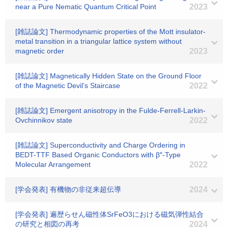
near a Pure Nematic Quantum Critical Point
2023
[雑誌論文] Thermodynamic properties of the Mott insulator-
metal transition in a triangular lattice system without
magnetic order
2023
[雑誌論文] Magnetically Hidden State on the Ground Floor
of the Magnetic Devil’s Staircase
2022
[雑誌論文] Emergent anisotropy in the Fulde-Ferrell-Larkin-
Ovchinnikov state
2022
[雑誌論文] Superconductivity and Charge Ordering in
BEDT-TTF Based Organic Conductors with β″-Type
Molecular Arrangement
2022
[学会発表] 有機物の非従来超伝導
2024
[学会発表] 遍歴らせん磁性体SrFeO3における磁気弾性結合
の研究と相図の再考
2024