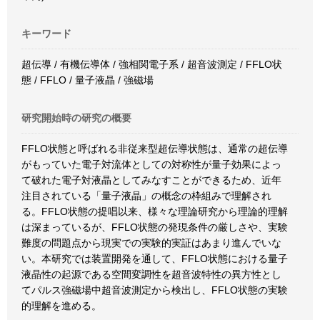
キーワード
超伝導 / 有機伝導体 / 強相関電子系 / 超音波測定 / FFLO状
態 / FFLO / 量子液晶 / 強磁場
研究開始時の研究の概要
FFLO状態と呼ばれる非従来型超伝導状態は、通常の超伝導
がもっていた電子対流体としての対称性が量子効果によっ
て破れた電子対液晶としてみなすことができるため、近年
注目されている「量子液晶」の概念の枠組みで理解され
る。FFLO状態の提唱以来、様々な理論研究から理論的理解
は深まっているが、FFLO状態の発現条件の厳しさや、実験
難度の問題点から現実での実験的実証はあまり進んでいな
い。本研究では装置開発を通して、FFLO状態における量子
液晶性の起源である空間変調性を超音波特性の異方性とし
てパルス強磁場中超音波測定から検出し、FFLO状態の実験
的理解を進める。