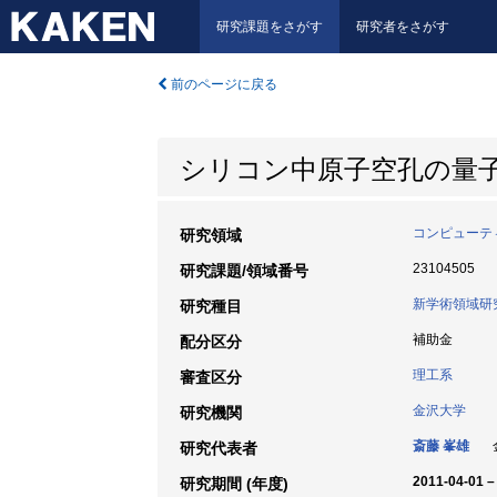
研究課題をさがす
研究者をさがす
前のページに戻る
シリコン中原子空孔の量
コンピューテ
研究領域
23104505
研究課題/領域番号
新学術領域研
研究種目
補助金
配分区分
理工系
審査区分
金沢大学
研究機関
斎藤 峯雄
金
研究代表者
2011-04-01 –
研究期間 (年度)