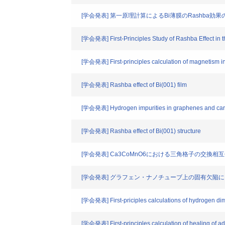
[学会発表] 第一原理計算によるBi薄膜のRashba効果
[学会発表] First-Principles Study of Rashba Effect in 
[学会発表] First-principles calculation of magnetism 
[学会発表] Rashba effect of Bi(001) film
[学会発表] Hydrogen impurities in graphenes and ca
[学会発表] Rashba effect of Bi(001) structure
[学会発表] Ca3CoMnO6における三角格子の交換
[学会発表] グラフェン・ナノチューブ上の固有欠陥
[学会発表] First-priciples calculations of hydrogen d
[学会発表] First-principles calculation of healing of 