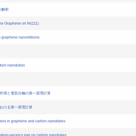
の解析
the Graphene on Ni(111)
in graphene nanoribbons
rbon nanotubes
相互作用と電気分極の第一原理計算
における第一原理計算
imers in graphene and carbon nanotubes
adatom-vacancy pair on carbon nanotubes