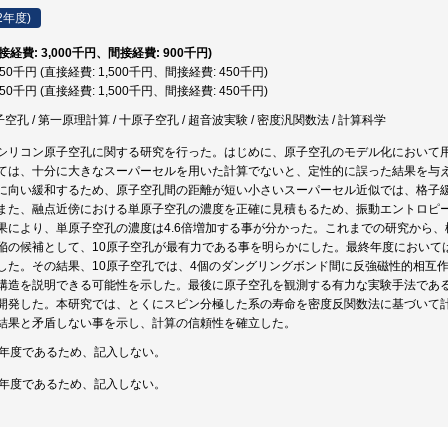
2年度)
直接経費: 3,000千円、間接経費: 900千円)
,950千円 (直接経費: 1,500千円、間接経費: 450千円)
,950千円 (直接経費: 1,500千円、間接経費: 450千円)
子空孔 / 第一原理計算 / 十原子空孔 / 超音波実験 / 密度汎関数法 / 計算科学
シリコン原子空孔に関する研究を行った。はじめに、原子空孔のモデル化において
ては、十分に大きなスーパーセルを用いた計算でないと、定性的に誤った結果を与
に向い緩和するため、原子空孔間の距離が短い小さいスーパーセル近似では、格子
また、融点近傍における単原子空孔の濃度を正確に見積もるため、振動エントロピ
果により、単原子空孔の濃度は4.6倍増加する事が分かった。これまでの研究から
陥の候補として、10原子空孔が最有力である事を明らかにした。最終年度において
した。その結果、10原子空孔では、4個のダングリングボンド間に反強磁性的相互
構造を説明できる可能性を示した。最後に原子空孔を観測する有力な実験手法であ
開発した。本研究では、とくにスピン分極した系の寿命を密度反関数法に基づいて
結果と矛盾しない事を示し、計算の信頼性を確立した。
終年度であるため、記入しない。
終年度であるため、記入しない。