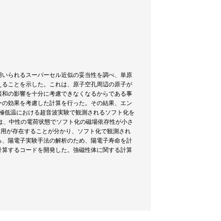
用いられるスーパーセル近似の妥当性を調べ、単原
えることを示した。これは、原子空孔周辺の原子が
緩和の影響を十分に考慮できなくなるからである事
ーの効果を考慮した計算を行った。その結果、エン
、極低温における超音波実験で観測されるソフト化を
は、中性の電荷状態でソフト化の磁場依存性が小さ
作用が存在することが分かり、ソフト化で観測され
る、陽電子実験手法の解析のため、陽電子寿命を計
計算するコードを開発した。強磁性体に関する計算