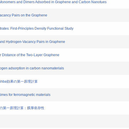
n Monomers and Dimers Adsorbed in Graphene and Carbon Nanotues
acancy Pairs on the Graphene
tes: First-Principles Density Functional Study
 and Hydrogen-Vacancy Pairs in Graphene
er Distance of the Two-Layer Graphene
rogen adsorption in carbon nanomaterials
ashba効果の第一原理計算
times for ferromagnetic materials
造の第一原理計算：膜厚依存性