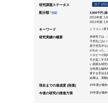
完了 (201
研究課題ステータス
配分額
*注記
3,900千円 (
2012年度: 1
2011年度: 1
シリコン / 原
キーワード
本研究では、
研究実績の概要
子空孔におい
原子空孔中心
がわかった。
トロピーの効
引き起こす欠
い原因を研究
る特異な磁性
算する手法を
結果は、実験
24年度が最
現在までの達成度 (段落)
24年度が最
今後の研究の推進方策