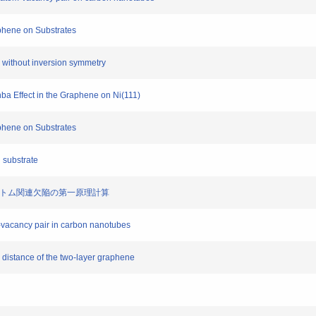
hene on Substrates
s without inversion symmetry
a Effect in the Graphene on Ni(111)
hene on Substrates
 substrate
アトム関連欠陥の第一原理計算
-vacancy pair in carbon nanotubes
r distance of the two-layer graphene