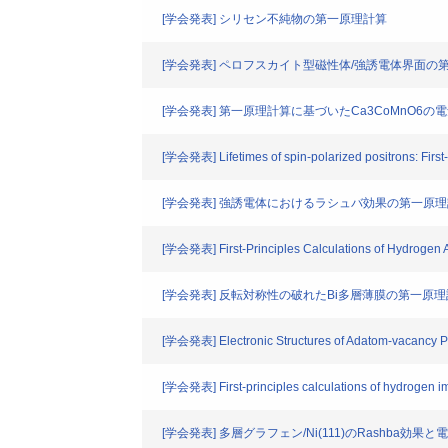
[学会発表] シリセン不純物の第一原理計算
[学会発表] ペロフスカイト型磁性体/強誘電体界面の
[学会発表] 第一原理計算に基づいたCa3CoMnO6
[学会発表] Lifetimes of spin-polarized positrons: First-
[学会発表] 強誘電体におけるラシュバ効果の第一原
[学会発表] First-Principles Calculations of Hydrogen 
[学会発表] 反転対称性の破れたBi多層薄膜の第一原
[学会発表] Electronic Structures of Adatom-vacancy Pa
[学会発表] First-principles calculations of hydrogen im
[学会発表] 多層グラフェン/Ni(111)のRashba効