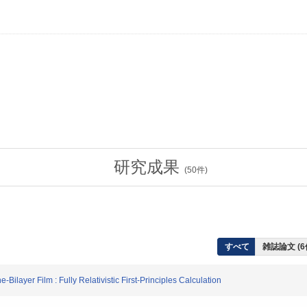
研究成果
(
50
件)
すべて
雑誌論文 (6
ilayer Film : Fully Relativistic First-Principles Calculation