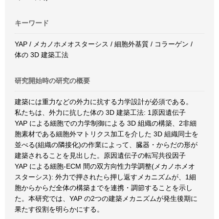
キーワード
YAP / メカノホメオスターシス / 細胞外基質 / コラーゲン /
体の 3D 建築工法
研究開始時の研究の概要
建築には重力などの外力に抗する力学設計が必須である。
私たちは、外力に抗した体の 3D 建築工法: 1原因遺伝子
YAP による細胞での力学制御による 3D 組織の構築、2非細
胞素材である細胞外マトリクス加工を介した 3D 組織同士を
並べる(組織の隣接化)の作業によって、臓器・からだの形が
建築されることを見出した。原因遺伝子の転写共役因子
YAP による細胞-ECM 間の双方向性力学調整(メカノホメオ
スターシス): 外力で押されたら押し返すメカニズムが、1細
胞からからだ全体の構築までを連携・調節することを示し
た。本研究では、YAP の2つの建築メカニズムが発生後期に
果たす役割を明らかにする。