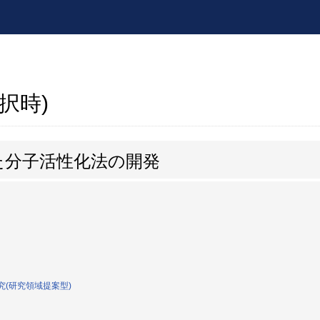
採択時)
た分子活性化法の開発
究(研究領域提案型)