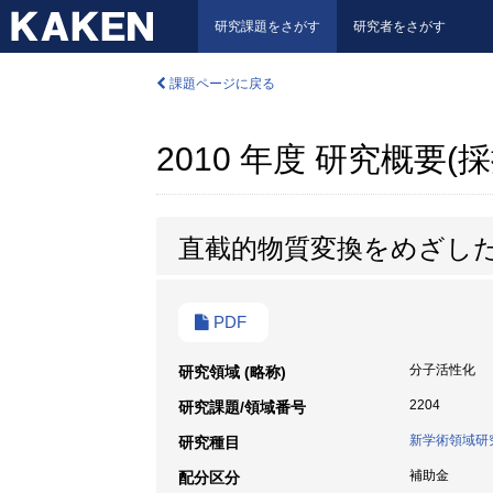
研究課題をさがす
研究者をさがす
課題ページに戻る
2010 年度 研究概要(
直截的物質変換をめざし
PDF
分子活性化
研究領域 (略称)
2204
研究課題/領域番号
新学術領域研
研究種目
補助金
配分区分