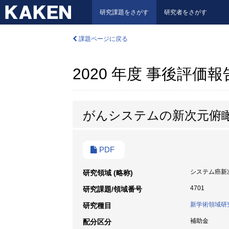
研究課題をさがす
研究者をさがす
課題ページに戻る
2020 年度 事後評価
がんシステムの新次元俯
PDF
システム癌新
研究領域 (略称)
4701
研究課題/領域番号
新学術領域研
研究種目
補助金
配分区分