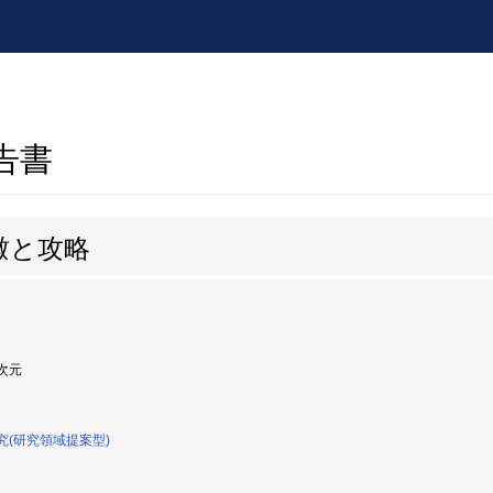
報告書
瞰と攻略
次元
究(研究領域提案型)