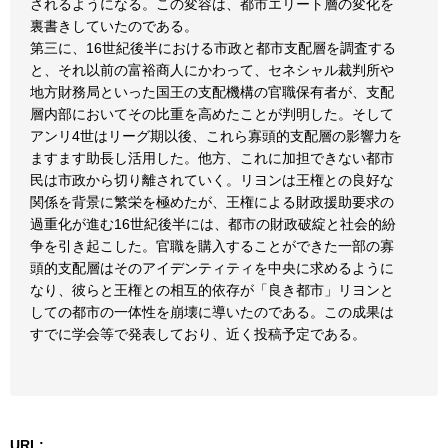
されるようになる。この変容は、都市エリート層の変化を
裏書きしていたのである。
第三に、16世紀後半における市政と都市支配層を調査する
と、それ以前の富裕商人にかわって、セネシャル裁判所や
地方財務局といった国王の支配機構の官職保有者が、支配
層内部においてその比重を高めたことが判明した。そして
アンリ4世はリーグ期以後、これら寡頭的支配層の影響力を
ますます助長し活用した。他方、これに加担できない都市
民は市政から切り離されていく。リヨンは王権との良好な
関係を背景に繁栄を極めたが、王権による財政援助要求の
過重化が進む16世紀後半には、都市の財政破綻と社会的紛
争を引き起こした。官職を購入することができた一部の寡
頭的支配層はそのアイデンティティを中央に求めるように
なり、彼らと王権との相互的依存が「良き都市」リヨンと
しての都市の一体性を崩壊に導いたのである。この成果は
すでに学会等で発表しており、近く投稿予定である。
URL: