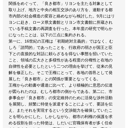
関係をめぐって、「良き都市」リヨンを主たる対象として
取り上げ、地方と中央の相互交渉のあり方を、連動する都
市内部の社会構造の変容と絡めながら検討した。9月にはリ
ヨンに赴き、ローヌ県文書館とリヨン市文書館に所蔵され
ている手稿文書の再調査を行った。本年度の研究で明らか
になったことは、以下の三点に集約される。
第一に、16世紀の王権は「初期絶対主義的」ではなく、む
しろ「諮問的」であったことを、行政府の弱さが国王と臣
下との直接的な対話に頼らざるを得ない事態を招いていた
こと、領域の広大さと多様性がある程度の分権性と在地の
自律性を必要としたという二つの理由を挙げて、従来の見
解を修正した。そこで王権にとって、各地の首邑として発
展した「良き都市」との関係が重要となってくる。
王権からの勅書や通達に比べて、より積極的に意思の伝達
が図られたのは、むしろ都市の側からである。第二に、市
参事会が「良き都市」の安定維持のために活発な渉外活動
を展開し、頻繁に特使を派遣することによって、要請を伝
え、またそれを実現するという交渉能力を確保していたこ
とを明らかにした。しかしながら、都市の利権の保護を求
める役割を担った特使は、しだいに官職保有者が多く任命