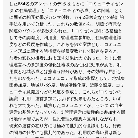
した684名のアンケ-トのデ-タをもとに「コミュニティセン
タ-の住民管理」と「コミュニティの形成」との関連、とく
に両者の相互効果がガンマ係数、カイ2乗検定などの統計的
手法を用いて分析した。これらの数値から、明瞭で有意な
関連のパタ-ンが多数えられた。1.コミセンに関する指標と
してその認識度、利用度、管理運営参加度、住民管理意識
度などの尺度を作成し、これらを独立変数とし、コミュニ
ティ形成に関する諸指標を従属変数として関連を見ると、
前者の変数の後者におよぼす効果は大であった。とくに管
理運営への参加度の強化は地域の活性化に効果がある。利
用度と地域形成とは擦違う部分があり、その効果は屈折し
たものがあった。2.コミュニティ形成の指標として、地域集
団参加度、地域リ-ダ-度、地域活性化度、近隣交際度、コミ
ュニティ意識度などの尺度を作成し、これらがコミセンの
認識、利用、運営参加におよぼす効果をみたところ、いず
れも大であった。成熟したコミュニティが、センタ-の自主
運営の基盤となっている。3.管理運営に積極的に参加する層
は地付き層であるが、住民管理の理想を支持しながらも、
現実の運営の在り方には極めて批判的な意識をもち、行政
の関与の仕方にも批判的であった。利用度の高い層は新し