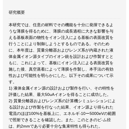
研究概要
本研究では、任意の材料でその機能を十分に発揮できるよ
うな薄膜を得るために、薄膜の成長過程に大きな影響を与
える基板表面の物性をイオン注入による基板の表面改質を
行うことにより制御しようとするものである。そのため
に、本年度は、質量分離器およびレンズ系が内蔵された液
体金属イオン源タイプのイオン銃を設計および作製すとと
もに、これによって、基板にイオン注入による表面改質を
施した後、真空蒸着によって薄膜を作製し、本手法の有効
性および可能性を明らかにした。以下その成果について示
す。
1) 液体金属イオン源の設計および製作を行い、その特性を
評価した結果、最大50uAイオンを得ることに成功した。
2) 質量分離器およびレンズ系の計算機シミュレ-ションによ
る設計および作製を行なった結果、イオン源より得られた
電流のほぼ100%を基板上に、エネルギ-10ー5000eVの範囲
で照射できることを確認した。また、このときのビ-ム径
は、約2mmであり必要十分な集束特性も得られた。