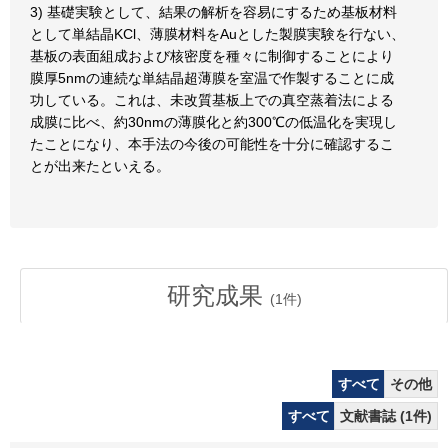
3) 基礎実験として、結果の解析を容易にするため基板材料
として単結晶KCl、薄膜材料をAuとした製膜実験を行ない、
基板の表面組成および核密度を種々に制御することにより
膜厚5nmの連続な単結晶超薄膜を室温で作製することに成
功している。これは、未改質基板上での真空蒸着法による
成膜に比べ、約30nmの薄膜化と約300℃の低温化を実現し
たことになり、本手法の今後の可能性を十分に確認するこ
とが出来たといえる。
研究成果
(
1
件)
すべて
その他
すべて
文献書誌 (1件)