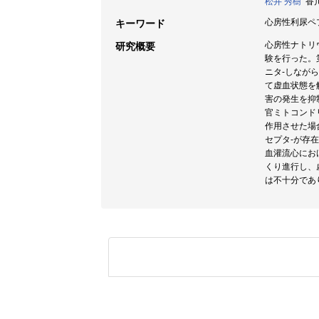
松井 秀樹
香川
心房性利尿ペプ
キーワード
心房性ナトリ
研究概要
験を行った。
ニタ-しなが
て虚血状態を
害の発生を抑
官ミトコンド
作用させた場
セプタ-が存
血灌流心にお
くり進行し、
は不十分であ