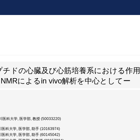
プチドの心臓及び心筋培養系における作用
MRによるin vivo解析を中心としてー
医科大学, 医学部, 教授 (50033220)
医科大学, 医学部, 助手 (10163974)
医科大学, 医学部, 助手 (60145042)