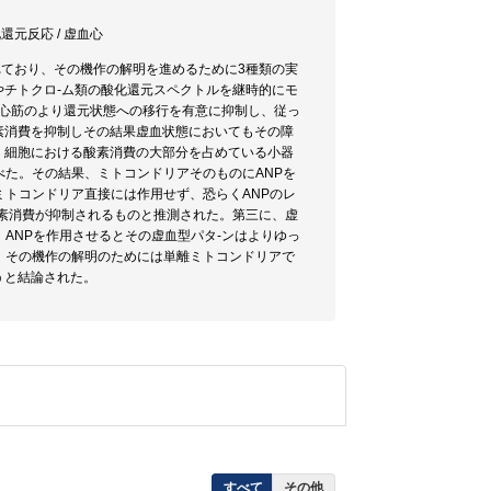
還元反応 / 虚血心
れており、その機作の解明を進めるために3種類の実
チトクロ-ム類の酸化還元スペクトルを継時的にモ
る心筋のより還元状態への移行を有意に抑制し、従っ
の酸素消費を抑制しその結果虚血状態においてもその障
、細胞における酸素消費の大部分を占めている小器
べた。その結果、ミトコンドリアそのものにANPを
ミトコンドリア直接には作用せず、恐らくANPのレ
素消費が抑制されるものと推測された。第三に、虚
た。ANPを作用させるとその虚血型パタ-ンはよりゆっ
、その機作の解明のためには単離ミトコンドリアで
うと結論された。
すべて
その他