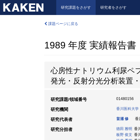
研究課題をさがす
研究者をさがす
課題ページに戻る
1989 年度 実績報告書
心房性ナトリウム利尿ペ
発光・反射分光分析装置・N
01480156
研究課題/領域番号
香川医科大学
研究機関
畠瀬 修
香川
研究代表者
徳田 雅明
香川
研究分担者
板野 俊文
香川