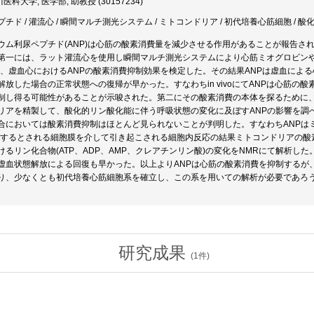
医科大学, 医学部, 助教授 (30157234)
チド / 灌流心 / 瞬間マルチ測光システム / ミトコンドリア / 初代培養心筋細胞 / 酸化
ウム利尿ペプチド(ANP)は心筋の酸素消費量を減少させる作用があることが報告さ
第一には、ラット灌流心を使用し瞬間マルチ測光システムにより心筋ミオグロビンや
ら、虚血心におけるANPの酸素消費抑制効果を検定した。その結果ANPは虚血によ
解放した場合の正常状態への復帰が早かった。すなわちin vivoにてANPは心筋
制し得る可能性があることが示唆された。第二にその酸素消費の本体を探るために
リアを精製して、酸化的リン酸化能に伴う呼吸状態の変化に及ぼすANPの影響を調
合においては酸素消費抑制はほとんど見られないことが判明した。すなわちANPは
在するとされる細胞膜を介して引き起こされる細胞内反応の結果ミトコンドリアの酸
けるリン化合物(ATP、ADP、AMP、クレアチンリン酸)の変化をNMRにて解析し
虚血状態解放による回復も早かった。以上よりANPは心筋の酸素消費を抑制するが
り、少なくとも初代培養心筋細胞系を確立し、この系を用いての解析が必要であろ
研究成果
(
1
件)