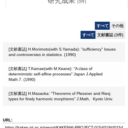
研究成果
(
3
件)
すべて
その他
すべて
文献書誌 (3件)
[文献書誌] H.Morimoto(with S.Yamada): "sufficiency" Issues
and controversies in statistics. (1990)
[文献書誌] T.Kamae(with M.Keane): "A class of
determimistic self-affine processes" Japan J.Applied
Math.7. (1990)
[文献書誌] H.Masaoka: "Theorems of Plessner and Riesj
types for finely harmonic morphisms" J.Math、Kyoto Univ.
URL: