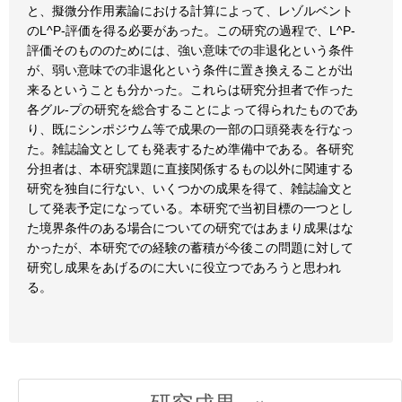
と、擬微分作用素論における計算によって、レゾルベント
のL^P-評価を得る必要があった。この研究の過程で、L^P-
評価そのもののためには、強い意味での非退化という条件
が、弱い意味での非退化という条件に置き換えることが出
来るということも分かった。これらは研究分担者で作った
各グル-プの研究を総合することによって得られたものであ
り、既にシンポジウム等で成果の一部の口頭発表を行なっ
た。雑誌論文としても発表するため準備中である。各研究
分担者は、本研究課題に直接関係するもの以外に関連する
研究を独自に行ない、いくつかの成果を得て、雑誌論文と
して発表予定になっている。本研究で当初目標の一つとし
た境界条件のある場合についての研究ではあまり成果はな
かったが、本研究での経験の蓄積が今後この問題に対して
研究し成果をあげるのに大いに役立つであろうと思われ
る。