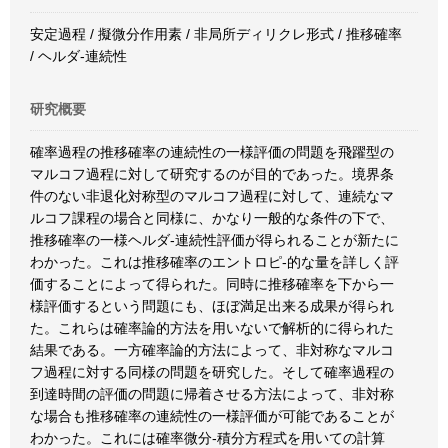
安定過程 / 擬微分作用素 / 非局所ディリクレ形式 / 推移確率
/ ヘルダ-連続性
研究概要
確率過程の推移確率の連続性の一様評価の問題を飛躍型の
マルコフ過程に対して研究するのが目的であった。境界条
件のない非退化対称型のマルコフ過程に対して、連続なマ
ルコフ課程の場合と同様に、かなり一般的な条件の下で、
推移確率の一様ヘルダ-連続性評価が得られることが新たに
わかった。これは推移確率のエントロピ-的な量を詳しく評
価することによって得られた。同時に推移確率を下から一
様評価するという問題にも、ほぼ満足出来る成果が得られ
た。これらは確率論的方法を用いないで解析的に得られた
結果である。一方確率論的方法によって、非対称なマルコ
フ過程に対する同様の問題を研究した。そして確率過程の
到達時間の評価の問題に帰着させる方法によって、非対称
な場合も推移確率の連続性の一様評価が可能であることが
わかった。これには確率微分-積分方程式を用いての計算