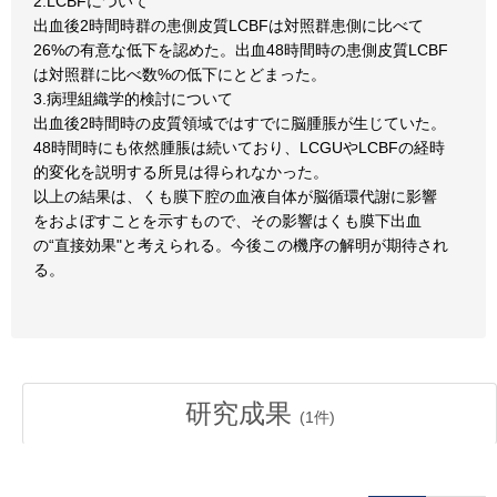
2.LCBFについて
出血後2時間時群の患側皮質LCBFは対照群患側に比べて
26%の有意な低下を認めた。出血48時間時の患側皮質LCBF
は対照群に比べ数%の低下にとどまった。
3.病理組織学的検討について
出血後2時間時の皮質領域ではすでに脳腫脹が生じていた。
48時間時にも依然腫脹は続いており、LCGUやLCBFの経時
的変化を説明する所見は得られなかった。
以上の結果は、くも膜下腔の血液自体が脳循環代謝に影響
をおよぼすことを示すもので、その影響はくも膜下出血
の“直接効果"と考えられる。今後この機序の解明が期待され
る。
研究成果
(
1
件)