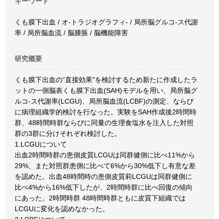
キーワード
くも膜下出血 / オ-トラジオグラフィ- / 局所脳グルコ-ス代謝
率 / 局所脳血流 / 脳腫脹 / 脳機能障害
研究概要
くも膜下出血の“直接効果"を検討するため新たに作成したラ
ットの一側脳表くも膜下出血(SAH)モデルを用い、局所脳グ
ルコ-ス代謝率(LCGU)、局所脳血流(LCBF)の測定、ならび
に病理組織学的検討を行なった。実験をSAH作成後2時間時
群、48時間時群ならびに同量の生理食塩水を注入した対照
群の3群に分けそれぞれ検討した。
1.LCGUについて
出血2時間時群の患側皮質LCGUは同群健側に比べ11%から
29%、また対照群患側に比べて6%から30%低下し有意な差
を認めた。出血48時間時の患側皮質莉LCGUは同群健側に
比べ4%から16%低下したが、2時間時群に比べ回復の傾向
にあった。2時間時群 48時間時群ともに皮質下組織では
LCGUに変化を認めなかった。