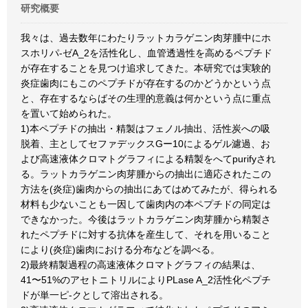
研究概要
我々は、過去数年にわたりラットカラゲニン肉芽腫中にホ
スホリパ-ゼA_2を活性化し、血管透過性を高めるペプチド
が存在することを見つけ追求してきた。本研究では実験的
炎症歯肉にもこのペプチドが存在するのかどうかという点
と、存在するならばその生理的意義は何かという点に重点
を置いて始められた。
1)本ペプチドの抽出・精製はフェノル抽出、活性炭への吸
脱着、主としてセファデックスGー10によるゲル濾過、お
よび高速液体クロマトグラフィによる精製をへてpurifyされ
る。ラットカラゲニン肉芽腫からの抽出に適応されたこの
方法を(炎症)歯肉からの抽出にあてはめてみたが、得られる
材料も少ないことも一因して歯肉内の本ペプチドの同定は
できなかった。今後はラットカラゲニン肉芽腫から精製さ
れたペプチドに対する抗体を産生して、それを用いること
により(炎症)歯肉における分布などを調べる。
2)最終精製過程の高速液体クロマトグラフィの結果は、
41〜51%のアセトニトリルによりPLase A_2活性化ペプチ
ドが単一ピ-クとして溶出される。