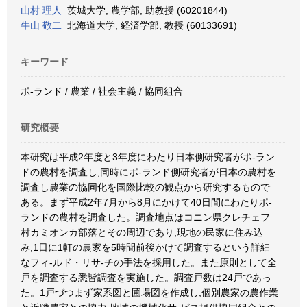
山村 理人
茨城大学, 農学部, 助教授 (60201844)
牛山 敬二
北海道大学, 経済学部, 教授 (60133691)
キーワード
ポ-ランド / 農業 / 社会主義 / 協同組合
研究概要
本研究は平成2年度と3年度にわたり日本側研究者がポ-ラン
ドの農村を調査し,同時にポ-ランド側研究者が日本の農村を
調査し農業の協同化を国際比較の観点から研究するもので
ある。まず平成2年7月から8月にかけて40日間にわたりポ-
ランドの農村を調査した。調査地点はコニン県クレチェフ
村カミオンカ部落とその周辺であり,現地の民家に住み込
み,1日に1軒の農家を5時間前後かけて調査するという詳細
なフィ-ルド・リサ-チの手法を採用した。また原則として全
戸を調査する悉皆調査を実施した。調査戸数は24戸であっ
た。1戸づつまず家系図と圃場図を作成し,個別農家の農作業