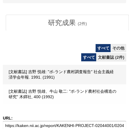
研究成果
(
2
件)
すべて
その他
すべて
文献書誌 (2件)
[文献書誌] 吉野 悦雄: "ポ-ランド農村調査報告" 社会主義経
済学会年報. 1991. (1991)
[文献書誌] 吉野 悦雄、牛山 敬二: "ポ-ランド農村社会構造の
研究" 木鐸社, 400 (1992)
URL: