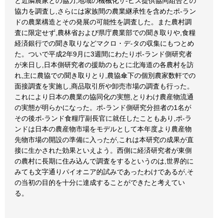
と近隣農家との協力,地域の機械化サ-ビス提供協同組合との
協力を調査し,さらには家族間の農業継承性を含めたポ-ラン
ドの農業構造とその発展の可能性を調査した。また農村調
査に限定せず,農林省および県庁農業部での聞き取りや,食糧
経済銀行での聞き取りなどマクロ・デ-タの収集にもつとめ
た。ついで平成2年9月に3週間にわたりポ-ランド側研究者
が来日し,日本側研究者の援助のもとに北海道の各農村を訪
れ,主に農協での聞き取りとり,農協傘下の個別農家数軒での
面接調査を実施し,商品取引所や卸売市場の調査も行った。
これにより日本の農業の協同化の実態,とりわけ農産物流通
の実態が明らかになった。ポ-ランド側研究分担者の1名が
その後ポ-ランド食糧庁副長官に就任したこともあり,ポ-ラ
ンドは日本の農産物市場をモデルとして本年度より農産物
先物市場の開設の準備に入ったが,これは本研究の成果が直
接に生かされた効果といえよう。西側に経済研究者が東側
の農村に長期に住み込んで調査をするというのは,世界的に
みても文字通りパイオニア的試みであったわけであるが,そ
の当初の目的を十分に達成することができたと考えてい
る。