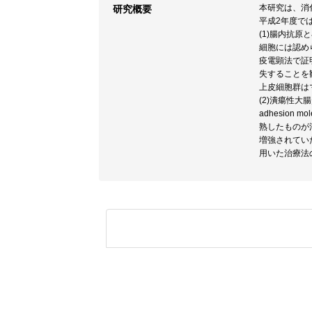
本研究は、消
研究概要
平成2年度で
(1)腸内抗原
細胞には認め
疫電顕法で証
失することを
上皮細胞群は
(2)潰瘍性大
adhesion
熟したものが
増強されてい
用いた治療法