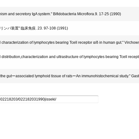
 and secretory IgA system." Bifidobacteria Microflora.9. 17-25 (1990)
置" 臨床免疫. 23. 97-108 (1991)
acterization of lymphocytes bearing Tcell receptor α/δ in human gut." Virchows
ribution,characterization and ultrastructure of lymphocytes bearing Tcell recep
the gutーassociated lymphoid tissue of ratsーAn immunohistochemical study." Gast