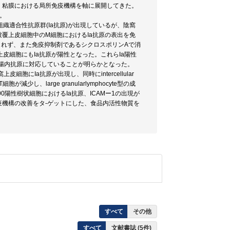
、粘膜における局所免疫機構を軸に展開してきた。
。
要組織適合性抗原群(Ia抗原)が出現しているが、陰窩
覆上皮細胞中のM細胞におけるIa抗原の表出を免
されず、また免疫抑制剤であるシクロスポリンAで消
皮細胞にもIa抗原が陽性となった。これらIa陽性
腸内抗原に対応していることが明らかとなった。
にIa抗原が出現し、同時にintercellular
が減少し、large granularlymphocyte型の成
陽性樹状細胞におけるIa抗原、ICAMー1の出現が
機構の改善をタ-ゲットにした、食品内活性物質を
すべて
その他
すべて
文献書誌 (5件)