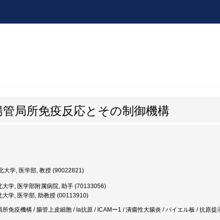
腸管局所免疫反応とその制御機構
大学, 医学部, 教授 (90022821)
大学, 医学部附属病院, 助手 (70133056)
学, 医学部, 助教授 (00113910)
局所免疫機構 / 腸管上皮細胞 / Ia抗原 / ICAMー1 / 潰瘍性大腸炎 / パイエル板 / 抗原