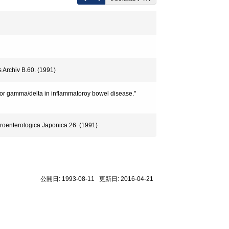
 Archiv B.60. (1991)
tor gamma/delta in inflammatoroy bowel disease."
roenterologica Japonica.26. (1991)
公開日: 1993-08-11 更新日: 2016-04-21