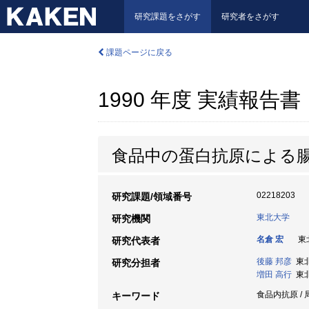
研究課題をさがす
研究者をさがす
課題ページに戻る
1990 年度 実績報告書
食品中の蛋白抗原による
02218203
研究課題/領域番号
東北大学
研究機関
名倉 宏
東北
研究代表者
後藤 邦彦
東北
研究分担者
増田 高行
東北大
食品内抗原 / 
キーワード