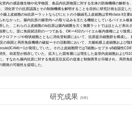
化管内の感染微生物や化学物質、食品内抗原物質に対する生体の防御機構の解析を
は、消化管での抗原認識とその制御機構を解明することを目的に研究計画を設定した
と小腸上皮細胞のIa抗原ーラットならびにヒトの小腸絨毛上皮細胞は常時class II主
られなかった。腸内抗原の腸管内への取り込みを主たる機能としているパイエル板被
明した、これらの上皮細胞のIa抗原は腸内細菌を欠く無菌ラットではほとんど表出
観察した。逆に免疫賦活剤の一つである、OKー432のパイエル板内接種により陰窩上
マクロファ-ジや樹状細胞とともに消化管粘膜において、抗原提示細胞群を構成し、
腸災の病因と局所免疫機構の破錠ーその活動期において、大腸粘膜上皮細胞および陰窩上皮細胞
 molecule(ICAM)ー1が発現していた。その上皮細胞間ではT細胞レセプタ-γδ鎖陽性CD8T細胞
消失、幼若型が残存していた、拡大した固有層には増生した血管内皮細胞およびS100
た。すなわち腸内抗原に対する免疫災症反応の促進と制御異常が示唆され、局所免疫
の開発の可能性を提唱した。
研究成果
(
5
件)