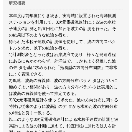
研究概要
本年度は前年度に引き続き、実海域に設置された海洋観測
ステ-ションを利用して、3次元電磁流速計による波の水粒
子速度の計測と鉛直円柱に加わる波力の計測を行った。そ
の結果以下のような結論を得た。
得られた水粒子速度の計測値を使用して、波の方向スペク
トルを求め、以下の結論を得た。
1)計測対象となった波は沿岸波浪であり、様々な発達過程
にあるにもかかわらず、外洋波で、しかもよく発達した波
のデ-タを基に求められた「光易型の方向分布関数」で非常
によく表現できる。
2)風速、波高の有義値、波の方向分布パラメ-タはお互いに
極めてよい相関があり、波の方向分布パラメ-タは実用的に
は波高の有義値を使って推定できる。
3)3次元電磁流速計を使って求めた、波の方向分布に関する
特性は従来のように波高計のデ-タから求めた波の方向分布
の特性と良く一致する。
以上のような3次元電磁流速計による水粒子速度の計測と波
高計による波の計測に加えて、鉛直円柱に加わる波力を計