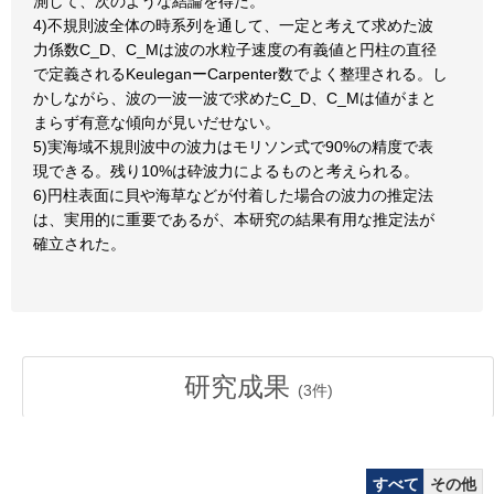
測して、次のような結論を得た。
4)不規則波全体の時系列を通して、一定と考えて求めた波
力係数C_D、C_Mは波の水粒子速度の有義値と円柱の直径
で定義されるKeuleganーCarpenter数でよく整理される。し
かしながら、波の一波一波で求めたC_D、C_Mは値がまと
まらず有意な傾向が見いだせない。
5)実海域不規則波中の波力はモリソン式で90%の精度で表
現できる。残り10%は砕波力によるものと考えられる。
6)円柱表面に貝や海草などが付着した場合の波力の推定法
は、実用的に重要であるが、本研究の結果有用な推定法が
確立された。
研究成果
(
3
件)
すべて
その他