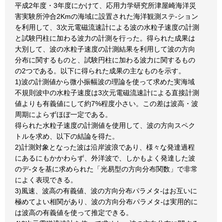
平成2年度・3年度にかけて、応用力学研究所津屋崎海洋災
害実験所沖合2Kmの海域に設置された海洋観測ステ-ション
を利用して、3次元電磁流速計による波の水粒子速度の計測
と試験円柱に加わる波力の計測を行った。得られた成果は
大別して、波の水粒子速度の計測結果を利用して波の方向
分布に関するものと、試験円柱に加わる波力に関するもの
の2つである。以下に得られた成果の主なものを示す。
1)波の計測値から微小振幅波の理論を使って求めた実海域
不規則波中の水粒子速度は3次元電磁流速計による直接計測
値よりも有義値にして約7%程度小さい。この差は波高・波
周期によらずほぼ一定である。
得られた水粒子速度の計測値を使用して、波の方向スペク
トルを求め、以下の結論を得た。
2)計測対象となった波は沿岸波浪であり、様々な発達過程
にあるにもかかわらず、外洋波で、しかもよく発達した波
のデ-タを基に求められた「光易型の方向分布関数」で非常
によく表現できる。
3)風速、波高の有義値、波の方向分布パラメタ-はお互いに
極めてよい相関があり、波の方向分布パラメタ-は実用的に
は波高の有義値を使って推定できる。