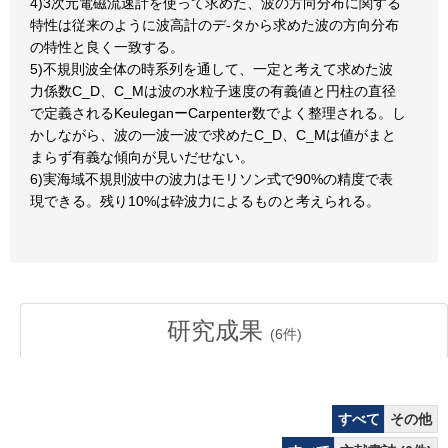
4)3次元電磁流速計を使って求めた、波の方向分布に関する
特性は従来のように波高計のデ-タから求めた波の方向分布
の特性と良く一致する。
5)不規則波全体の時系列を通して、一定と考えて求めた波
力係数C_D、C_Mは波の水粒子速度の有義値と円柱の直径
で定義されるKeuleganーCarpenter数でよく整理される。し
かしながら、波の一波一波で求めたC_D、C_Mは値がまと
まらず有義な傾向が見いだせない。
6)実海域不規則波中の波力はモリソン式で90%の精度で表
現できる。残り10%は砕波力によるものと考えられる。
研究成果
(
6
件)
すべて
その他