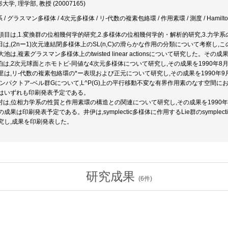
学, 理学部, 教授 (20007165)
 / グラスマン多様体 / 4次元多様体 / リ-代数の複素包絡環 / 作用素環 / 測度 / Hamil
目は,1.変換群の位相幾何学的研究,2.多様体の位相幾何学的・解析的研究,3.力学
田は,(2nー1)次元連結閉多様体上のSL(n,C)の滑らかな作用の分類について考察
池は,複素グラスマン多様体上のtwisted linear actionsについて研究した。
佐伯は,2次元球面とホモトピ-同値な4次元多様体について研究し,その成果を1990
里は,リ-代数の複素包絡環の*ー表現および正元について研究し,その成果を1990
コンパクトア-ベル群Gについて,L^P(G)上の平行移動不変な有界作用素のなす空間
はいずれも印刷発表予定である。
河村は,位相力学系の性質と作用素環の構造との関連について研究し,その成果を199
成果は印刷発表予定である。井伊は,symplectic多様体に作用するLie群のsymplec
究し,成果を印刷発表した。
研究成果
(
6
件)