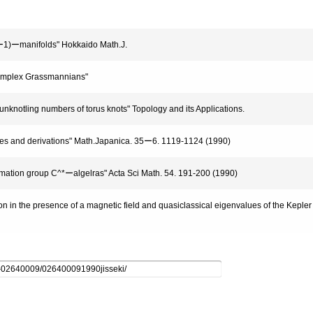
1)ーmanifolds" Hokkaido Math.J.
complex Grassmannians"
knotling numbers of torus knots" Topology and its Applications.
es and derivations" Math.Japanica. 35ー6. 1119-1124 (1990)
ation group C^*ーalgelras" Acta Sci Math. 54. 191-200 (1990)
 in the presence of a magnetic field and quasiclassical eigenvalues of the Kepler 