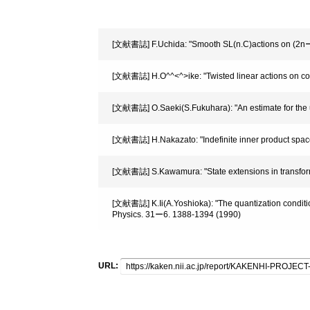
[文献書誌] F.Uchida: "Smooth SL(n.C)actions on (2nー
[文献書誌] H.O^^<^>ike: "Twisted linear actions on 
[文献書誌] O.Saeki(S.Fukuhara): "An estimate for the un
[文献書誌] H.Nakazato: "Indefinite inner product spac
[文献書誌] S.Kawamura: "State extensions in transform
[文献書誌] K.Ii(A.Yoshioka): "The quantization condition
Physics. 31ー6. 1388-1394 (1990)
URL: