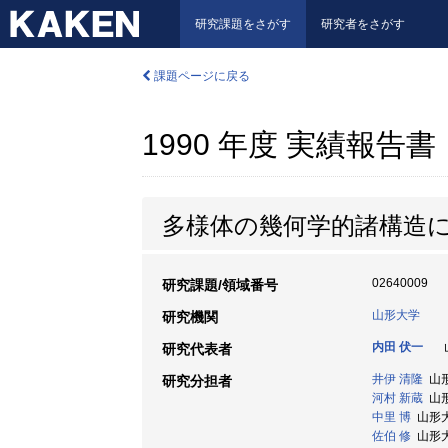
研究課題をさがす
研究者をさがす
課題ページに戻る
1990 年度 実績報告書
多様体の幾何学的諸構造
02640009
研究課題/領域番号
山形大学
研究機関
内田 伏一
山
研究代表者
井伊 清隆
山形大
研究分担者
河村 新蔵
山形大
中里 博
山形大学
佐伯 修
山形大学