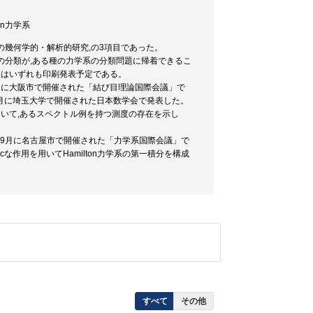
ton力学系
系の幾何学的・解析的研究,の3項目であった。
し,この分類が,ある種の力学系の分類問題に帰着できるこ
その成果はいずれも印刷発表予定である。
年8月に大阪市で開催された「結び目理論国際会議」で
年9月に埼玉大学で開催された日本数学会で発表した。
において,あるスペクトル例を持つ測度の存在を示し
0年9月に名古屋市で開催された「力学系国際会議」で
ticな作用を用いてHamilton力学系の第一積分を構成
すべて
その他