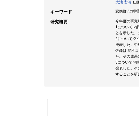
大池 宏清
山形大
変換群 / 力学系
キーワード
今年度の研究項
研究概要
1について:内
とを示した。大
2について:
発表した。中
佐藤は,局所
た。その成果
3について:
発表した。その
することを研