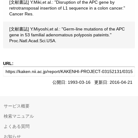
[文献書誌] Y.Miki,et al.: "Disruption of the APC gene by
retrotransposal insertion of L1 sequence in a colon cancer."
Cancer Res.
[文献書誌] Y.Miyoshi,et al.: "Germ-line mutations of the APC
gene in 53 familial adenomatous polyposis pateints."
Proc.Natl.Acad.Sci.USA.
URL:
公開日: 1993-03-16 更新日: 2016-04-21
サービス概要
検索マニュアル
よくある質問
お知らせ