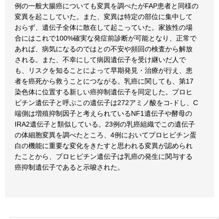
例の一般大腸癌についても変異を調べたがFAP患者と同様の
変異を起こしていた。また、変異は特定の部位に集中して
おらず、遺伝子全体に散在して起こっていた。家族性の場
合にはこれで100%確実な発症前診断が可能となり、正常で
あれば、病気になるのではとの不安や頻回の検査から解放
される。また、不幸にして病因遺伝子を受け継いだ人で
も、リスクを知ることによって早期発見・治療が行え、患
者を癌死から救うことにつながる。乳癌に関しても、第17
染色体に位置する新しい癌抑制遺伝子を同定した。プロヒ
ビチン遺伝子と呼ぶこの遺伝子は272アミノ酸をコ-ドし、C
端側は増殖抑制因子と考えられているNF1遺伝子や酵母の
IRA2遺伝子と類似している。23例の乳癌組織でこの遺伝子
の体細胞変異を調べたところ、4例においてプロヒビチン蛋
白の機能に重要な変化をきたすと思われる変異が認められ
たことから、プロヒビチン遺伝子は乳癌の発生に関与する
癌抑制遺伝子であると示唆された。