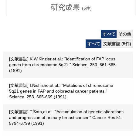
研究成果
(
5
件)
すべて
その他
すべて
文献書誌 (5件)
[文献書誌] K.W.Kinzler,et al.: "Identification of FAP locus
genes from chromosome 5q21." Science. 253. 661-665
(1991)
[文献書誌] I.Nishisho,et al.: "Mutations of chromosome
5q21 genes in FAP and colorectal cancer patients."
Science. 253. 665-669 (1991)
[文献書誌] T.Sato,et al.: "Accumulation of genetic alterations
and progression of primary breast cancer." Cancer Res.51.
5794-5799 (1991)