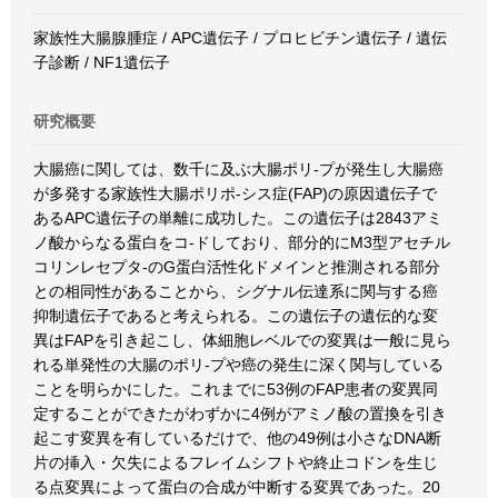
家族性大腸腺腫症 / APC遺伝子 / プロヒビチン遺伝子 / 遺伝
子診断 / NF1遺伝子
研究概要
大腸癌に関しては、数千に及ぶ大腸ポリ-プが発生し大腸癌
が多発する家族性大腸ポリポ-シス症(FAP)の原因遺伝子で
あるAPC遺伝子の単離に成功した。この遺伝子は2843アミ
ノ酸からなる蛋白をコ-ドしており、部分的にM3型アセチル
コリンレセプタ-のG蛋白活性化ドメインと推測される部分
との相同性があることから、シグナル伝達系に関与する癌
抑制遺伝子であると考えられる。この遺伝子の遺伝的な変
異はFAPを引き起こし、体細胞レベルでの変異は一般に見ら
れる単発性の大腸のポリ-プや癌の発生に深く関与している
ことを明らかにした。これまでに53例のFAP患者の変異同
定することができたがわずかに4例がアミノ酸の置換を引き
起こす変異を有しているだけで、他の49例は小さなDNA断
片の挿入・欠失によるフレイムシフトや終止コドンを生じ
る点変異によって蛋白の合成が中断する変異であった。20