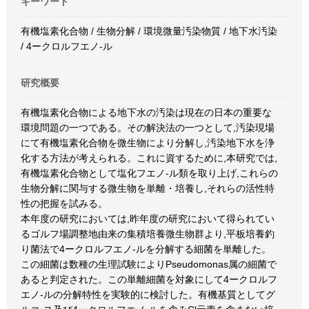
キーワード
有機塩素化合物 / 生物分解 / 環境微量汚染物質 / 地下水汚染
/ 4ークロルフエノ-ル
研究概要
有機塩素化合物による地下水の汚染は現在の日本の重要な
環境問題の一つである。その解決法の一つとして,汚染現場
にて有機塩素化合物を微生物により分解し,汚染地下水を浄
化する方法が考えられる。これに資するために,本研究では,
有機塩素化合物として塩化フエノ-ル類を取り上げ,これらの
生物分解に関与する微生物を単離・培養し,それらの活性特
性の把握を試みる。
本年度の研究においては,昨年度の研究において得られてい
るゴルフ場調整地由来の集積培養微生物群より,平板培養釣
り菌法で4ークロルフエノ-ルを分解する細菌を単離した。
この細菌は数種の生理試験によりPseudomonas属の細菌で
あると判定された。この単離細菌を対象にして4ークロルフ
エノ-ルの分解特性を実験的に検討した。有機基質としてグ