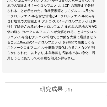
ルコ-ス及び4ークロルフエノ-ルを含みCl元素を含まない培
地での実験より,4ークロルフエノ-ルはCl^-の遊離まで分解
されることが示された。有機炭素源としてグルコ-ス及び4
ークロルフエノ-ルを含む培地と4ークロルフエノ-ルのみを
含む培地での実験より,グルコ-スと4ークロルフエノ-ルは併
行して除去されるが,4ークロルフエノ-ルのみの培地の方が2
倍の速さで4ークロルフエノ-ルが分解されること,4ークロル
フエノ-ルを含むグルコ-ス培地でこの菌を大量に増殖させう
ること,10mgUの4ークロルフエノ-ルを9時間で除去しうる
こと,4ークロルフエノ-ルを単独で資化しうることなどが明
らかにされた。以上より,本単離菌を汚染地で水の浄化に活
用しうるにあたっての有用な知見が得られた。
研究成果
(
2
件)