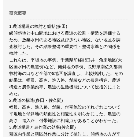
研究概要
1.農道構造の検討と総括(多田)
緩傾斜地と中山間地における農道の役割・構造を評価する
ため、放棄水田のある地区及び少ない地区、ない地区を調
査検討した。その結果整備の重要性・整備水準との関係を
検討した。
これらは、平坦地の事例、千葉県印旛郡臼井・角来地区(大
区画水田の農道例)など、傾斜地の事例、長野県南佐久郡南
牧村海の口など全部で9地区を調査し、比較検討した。その
結果は、幅員、高さ、進入路、舗装などの農道構造、農道
構造と農作業効率、農道の生活機能について総括的にまと
めた。
2.農道の構造(多田・佐久間)
幅員、高さ、進入路、舗装、付帯施設のそれぞれについて
平坦地と傾斜地の類似性と相違性を明らかにした。農道の
高さ、進入路、付帯施設に相違点があることがわかった。
3.農道構造と農作業の効率(佐久間)
耕区内作業と耕区外作業に分けて検討し、傾斜地の方が平