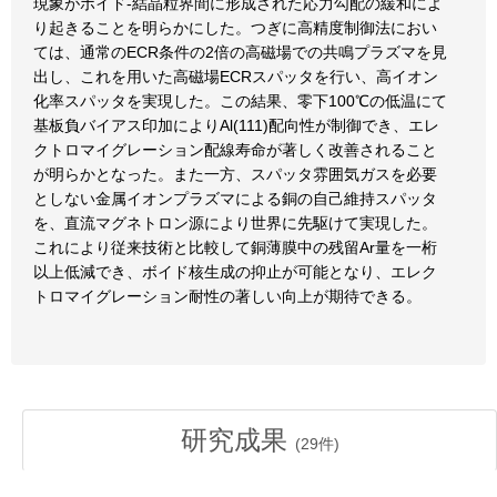
現象がボイド-結晶粒界間に形成された応力勾配の緩和によ
り起きることを明らかにした。つぎに高精度制御法におい
ては、通常のECR条件の2倍の高磁場での共鳴プラズマを見
出し、これを用いた高磁場ECRスパッタを行い、高イオン
化率スパッタを実現した。この結果、零下100℃の低温にて
基板負バイアス印加によりAl(111)配向性が制御でき、エレ
クトロマイグレーション配線寿命が著しく改善されること
が明らかとなった。また一方、スパッタ雰囲気ガスを必要
としない金属イオンプラズマによる銅の自己維持スパッタ
を、直流マグネトロン源により世界に先駆けて実現した。
これにより従来技術と比較して銅薄膜中の残留Ar量を一桁
以上低減でき、ボイド核生成の抑止が可能となり、エレク
トロマイグレーション耐性の著しい向上が期待できる。
研究成果
(
29
件)