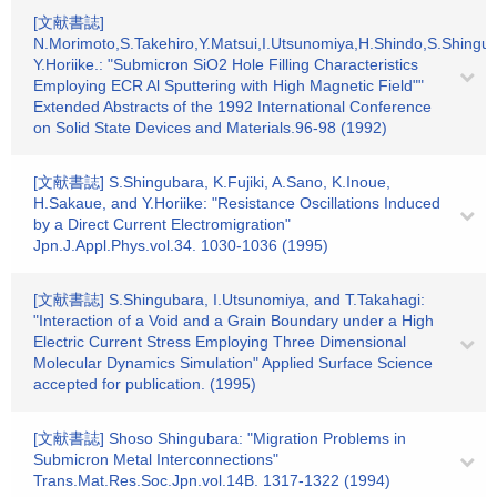
[文献書誌]
N.Morimoto,S.Takehiro,Y.Matsui,I.Utsunomiya,H.Shindo,S.Shingu
Y.Horiike.: "Submicron SiO2 Hole Filling Characteristics
Employing ECR Al Sputtering with High Magnetic Field""
Extended Abstracts of the 1992 International Conference
on Solid State Devices and Materials.96-98 (1992)
[文献書誌] S.Shingubara, K.Fujiki, A.Sano, K.Inoue,
H.Sakaue, and Y.Horiike: "Resistance Oscillations Induced
by a Direct Current Electromigration"
Jpn.J.Appl.Phys.vol.34. 1030-1036 (1995)
[文献書誌] S.Shingubara, I.Utsunomiya, and T.Takahagi:
"Interaction of a Void and a Grain Boundary under a High
Electric Current Stress Employing Three Dimensional
Molecular Dynamics Simulation" Applied Surface Science
accepted for publication. (1995)
[文献書誌] Shoso Shingubara: "Migration Problems in
Submicron Metal Interconnections"
Trans.Mat.Res.Soc.Jpn.vol.14B. 1317-1322 (1994)