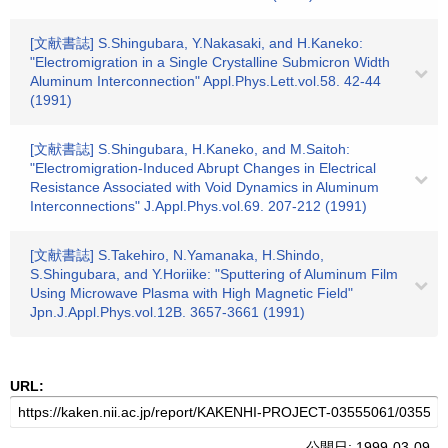
[文献書誌] S.Shingubara, Y.Nakasaki, and H.Kaneko:
"Electromigration in a Single Crystalline Submicron Width
Aluminum Interconnection" Appl.Phys.Lett.vol.58. 42-44
(1991)
[文献書誌] S.Shingubara, H.Kaneko, and M.Saitoh:
"Electromigration-Induced Abrupt Changes in Electrical
Resistance Associated with Void Dynamics in Aluminum
Interconnections" J.Appl.Phys.vol.69. 207-212 (1991)
[文献書誌] S.Takehiro, N.Yamanaka, H.Shindo,
S.Shingubara, and Y.Horiike: "Sputtering of Aluminum Film
Using Microwave Plasma with High Magnetic Field"
Jpn.J.Appl.Phys.vol.12B. 3657-3661 (1991)
URL:
公開日: 1999-03-09