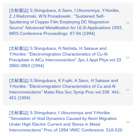
[文献書誌] S.Shingubara, A.Sano, I.Utsunomiya, Y.Horiike,
Z.J.Radzimski, W.N.Posadowski.: "Sustained Self-
Sputtering of Copper Film Employing DC Magnetron
Source" Advanced Metallization for ULSI Applications 1993,
MRS Conference Proceedings. 87-94 (1994)
[文献書誌] S.Shingubara, H.Nishida, H.Sakaue and
Y.Horiike: "Electromigration Characteristics of Cu-Al
Precipitate in AlCu Interconnection" Jpn.J.Appl.Phys.vol.33.
3860-3863 (1994)
[文献書誌] S.Shingubara, K.Fujiki, A.Sano, H.Sakaue and
Y.Horiike: "Electromigration Characteristics of Cu and Al
Interconnections" Mater.Res.Soc.Symp.Proc.vol.338. 441-
451 (1994)
[文献書誌] S.Shingubara, I.Utsunomiya and Y.Horiike:
"Simulation of Void Dynamics Caused by Atom Migration
Under High Electric Current and Stress in Metal
Interconnections" Proc.of 1994 VMIC Conference. 518-520