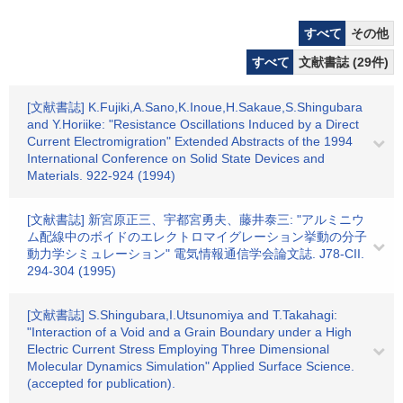
すべて
その他
すべて
文献書誌 (29件)
[文献書誌] K.Fujiki,A.Sano,K.Inoue,H.Sakaue,S.Shingubara
and Y.Horiike: "Resistance Oscillations Induced by a Direct
Current Electromigration" Extended Abstracts of the 1994
International Conference on Solid State Devices and
Materials. 922-924 (1994)
[文献書誌] 新宮原正三、宇都宮勇夫、藤井泰三: "アルミニウ
ム配線中のボイドのエレクトロマイグレーション挙動の分子
動力学シミュレーション" 電気情報通信学会論文誌. J78-CII.
294-304 (1995)
[文献書誌] S.Shingubara,I.Utsunomiya and T.Takahagi:
"Interaction of a Void and a Grain Boundary under a High
Electric Current Stress Employing Three Dimensional
Molecular Dynamics Simulation" Applied Surface Science.
(accepted for publication).