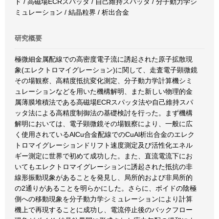
ド / 高磁場ECRスパッタ / 自己維持スパッタ / 分子動力学シ
ミュレーション / 結晶粒界 / 析出合金
研究概要
極微細金属配線での高密度電子流に誘起された原子拡散現
象(エレクトロマイグレーション)に関して、走査電子顕微鏡
その場観察、高精度抵抗変化測定、分子動力学計算機シミ
ュレーションなどを用いた機構解明、また新しい物理的金
属薄膜堆積法である高磁場ECRスパッタ法や自己維持スパ
ッタ法による高精度制御法の基礎検討を行った。まず機構
解明においては、電子顕微鏡その場観察により、一般に広
く使用されているAlCu合金配線でのCuAl析出合金のエレク
トロマイグレーションドリフト速度測定及び活性化エネル
ギー測定に世界で初めて成功した。また、直流電流下にお
いてもエレクトロマイグレーションに誘起された抵抗の非
線形振動現象があることを発見し、局所的および非局所的
の2通りがあることを明らかにした。さらに、ボイドの陰極
側への移動現象を分子動力学シミュレーションにより計算
機上で再現することに成功し、電流停止後のバックフロー