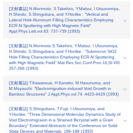
[文献書誌] N.Morimoto, S.Takehiro, Y.Matsui, I.Utsunomiya,
H.Shindo, S.Shingubara, and Y.Horiike.: "Vertical and
Lateral Hole Aluminum Filling Characteristics Employing
ECR Al Sputtering with High Magnetic Field"
Appl.Phys.Lett.vol.63. 737-739 (1993)
[文献書誌] N.Morimoto.S.Takehiro, Y.Matsui, I.Utsunomiya,
H.Shindo, S.Shingubara, and Y.Horiike.: "Submicron SiO2
Hole Filling Characteristics Employing ECR Al Sputtering
with High Magnetic Field" Mat.Res.Soc.Conf.Proc.ULSI-VIII.
257-266 (1993)
[文献書誌] T.Kawanoue, H.Kaneko, M.Hasunuma, and
M.Moyauchi: "Electromigration-induced Void Growth in
Bamboo Structures" J.Appl.Phys.vol.74. 4423-4429 (1993)
[文献書誌] S.Shingubara, T.Fujii, I.Utsunomiya, and
Y.Horiike: "Three Dimensional Molecular Dynamics Study of
Void Electromigraion in a Strained Bicrystal with a Grain
Boundary" Extended Abstracts of the Conference on Solid
State Devices and Materials. 186-188 (1993)