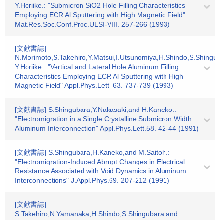
Y.Horiike.: "Submicron SiO2 Hole Filling Characteristics
Employing ECR Al Sputtering with High Magnetic Field"
Mat.Res.Soc.Conf.Proc.ULSI-VIII. 257-266 (1993)
[文献書誌]
N.Morimoto,S.Takehiro,Y.Matsui,I.Utsunomiya,H.Shindo,S.Shingu
Y.Horiike.: "Vertical and Lateral Hole Aluminum Filling
Characteristics Employing ECR Al Sputtering with High
Magnetic Field" Appl.Phys.Lett. 63. 737-739 (1993)
[文献書誌] S.Shingubara,Y.Nakasaki,and H.Kaneko.:
"Electromigration in a Single Crystalline Submicron Width
Aluminum Interconnection" Appl.Phys.Lett.58. 42-44 (1991)
[文献書誌] S.Shingubara,H.Kaneko,and M.Saitoh.:
"Electromigration-Induced Abrupt Changes in Electrical
Resistance Associated with Void Dynamics in Aluminum
Interconnections" J.Appl.Phys.69. 207-212 (1991)
[文献書誌]
S.Takehiro,N.Yamanaka,H.Shindo,S.Shingubara,and