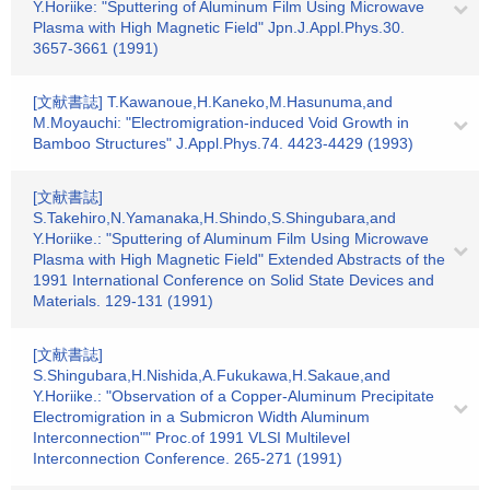
Y.Horiike: "Sputtering of Aluminum Film Using Microwave
Plasma with High Magnetic Field" Jpn.J.Appl.Phys.30.
3657-3661 (1991)
[文献書誌] T.Kawanoue,H.Kaneko,M.Hasunuma,and
M.Moyauchi: "Electromigration-induced Void Growth in
Bamboo Structures" J.Appl.Phys.74. 4423-4429 (1993)
[文献書誌]
S.Takehiro,N.Yamanaka,H.Shindo,S.Shingubara,and
Y.Horiike.: "Sputtering of Aluminum Film Using Microwave
Plasma with High Magnetic Field" Extended Abstracts of the
1991 International Conference on Solid State Devices and
Materials. 129-131 (1991)
[文献書誌]
S.Shingubara,H.Nishida,A.Fukukawa,H.Sakaue,and
Y.Horiike.: "Observation of a Copper-Aluminum Precipitate
Electromigration in a Submicron Width Aluminum
Interconnection"" Proc.of 1991 VLSI Multilevel
Interconnection Conference. 265-271 (1991)