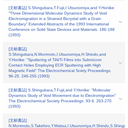
[文献書誌] S.Shingubara,T.Fujii,I.Utsunomiya,and Y.Horiike:
"Three Dimensional Molecular Dynamics Study of Void
Electromigration in a Strained Bicrystal with a Grain
Boundary" Extended Abstracts of the 1993 International
Conference on Solid State Devices and Materials. 186-188
(1993)
[文献書誌]
S.Shingubara,N.Morimoto,I.Utsunomiya,H.Shindo,and
Y.Horiike: "Sputtering of TiN/Ti Films into Submicron
Contact Holes Employing ECR Sputtering with High
Magnetic Field" The Electrochemical Sciety Proceedings.
96-25. 246-255 (1993)
[文献書誌] S.Shingubara,T.Fujii,and Y.Horiike: "Molecular
Dynamics Study of Void Movement due to Electromigration"
The Electrochemical Society Proceedings. 93-6. 263-270
(1993)
[文献書誌]
N.Morimoto,S.Takehiro,Y.Matsui,I.Utsunomiya,H.Shindo,S.Shingu