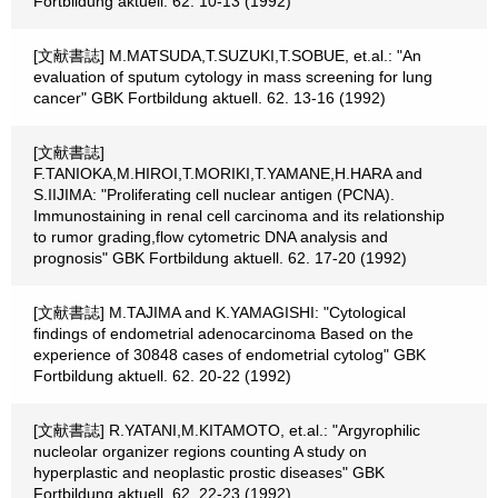
Fortbildung aktuell. 62. 10-13 (1992)
[文献書誌] M.MATSUDA,T.SUZUKI,T.SOBUE, et.al.: "An
evaluation of sputum cytology in mass screening for lung
cancer" GBK Fortbildung aktuell. 62. 13-16 (1992)
[文献書誌]
F.TANIOKA,M.HIROI,T.MORIKI,T.YAMANE,H.HARA and
S.IIJIMA: "Proliferating cell nuclear antigen (PCNA).
Immunostaining in renal cell carcinoma and its relationship
to rumor grading,flow cytometric DNA analysis and
prognosis" GBK Fortbildung aktuell. 62. 17-20 (1992)
[文献書誌] M.TAJIMA and K.YAMAGISHI: "Cytological
findings of endometrial adenocarcinoma Based on the
experience of 30848 cases of endometrial cytolog" GBK
Fortbildung aktuell. 62. 20-22 (1992)
[文献書誌] R.YATANI,M.KITAMOTO, et.al.: "Argyrophilic
nucleolar organizer regions counting A study on
hyperplastic and neoplastic prostic diseases" GBK
Fortbildung aktuell. 62. 22-23 (1992)