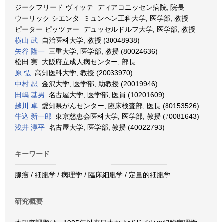
ジークフリード ヴィッテ ディアコニッセン病院, 院長
ウーリック シエンタ ミュンヘン工科大学, 医学部, 教授
ピーター ピッツァー デュッセルドルフ大学, 医学部, 教授
横山 武
自治医科大学, 教授 (30048938)
矢谷 隆一
三重大学, 医学部, 教授 (80024636)
松田 実 大阪府立成人病センター, 部長
原 弘
高知医科大学, 教授 (20033970)
中村 忍
金沢大学, 医学部, 助教授 (20019946)
田嶋 基男
名古屋大学, 医学部, 医員 (10201609)
越川 卓
愛知県がんセンター, 臨床検査部, 医長 (80153526)
牛込 新一郎
東京慈恵会医科大学, 医学部, 教授 (70081643)
浅井 淳平
名古屋大学, 医学部, 教授 (40022793)
キーワード
腺癌 / 細胞学 / 病理学 / 臨床細胞学 / 定量的細胞学
研究概要