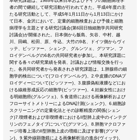
本研究課題は、1985年以来日本およびドイツの細胞病理学
者の間で継続して研究活動が行われてきた。平成4年度の主
たる研究活動として、平成5年1月11日から1月13日にかけ
て日本、金沢において、定量的細胞検査および予後と細胞
病理学を主題とする研究討議会(第6回日独細胞学共同研究
討議会)が開催された。日本側から飯島、矢谷、中村、越
川、田嶋、松田、原、牛込、大竹の9名、ドイツ側からヴィ
ッテ、ピッツァー、シェンク、グルンツェ、グツマン、フ
ロイデンベルグの6名の共同研究者が参加し、本研究課題に
関する各々の研究業績を発表、討議および情報交換を行っ
た。各共同研究者から発表されさ研究課題は、1.肺腺癌の細
胞学的検出について(フロイデンベルグ)、2.中皮腫のDNAプ
ロイディーについて(ピッツァー)、3.腹膜偽粘液腫などにお
ける線維形成反応の細胞学(ピッツァー)、4.妊娠女性におけ
る明細胞癌(グルンツェ)、5.食道癌における画像解析および
フローサイトメトリーによるDNA計測(シェンク)、6.細胞診
スクリーニングの定量化法とその診断精度の関係(シェン
ク)7.喫煙者および非喫煙者におけるII型肺上皮中のインテグ
リンのフェノタイプについて(グツマン)、8.肺胞マクロファ
ージ培養上清のII型肺胞上皮の増殖に及ぼす影響(グツマ
ン)、9.紫外線顕微鏡による画像解析法の進歩(ヴィッテ)、