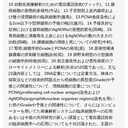
10.自動化画像解析のための電信通話技術(ヴィッテ)、11.腺
癌細胞の形態的多様性(牛込)、12.子宮頸部上皮内腺癌およ
び微小浸潤腺癌の臨床細胞学(飯島)、13.PCNA免疫染色によ
る2cm以下小型肺腺癌の予後の検討(越川)、14.予後良好な
症例における腺癌細胞のAgNORsの形態的変化(田嶋)、15.
胃癌細胞と潰瘍再生上皮におけるAgNORsの数の大きさの
比較(田嶋)、16.腫瘍細胞の増殖と死についての研究(中村)、
17.腎癌;細胞学的GradeとPCNAの発現(原)、18.原発性唾液
腺腫瘍の穿刺吸引細胞診(松田)、19.肺野末梢型の小型腺癌
の細胞学的特徴(松田)、20.前立腺良性および悪性病変のフ
ローサイトメトリーによる解析(矢谷)の20題であった。主な
討議内容としては、DNA定量については定量方法、検体の
採取法などの技術的問題点から癌細胞の異型度(Grade)や予
後との関連性について、増殖細胞の定量については
PCNA(proliferating cell nuclear antigen)染色および
AgNORs(argyrophilicnuclear organizer regions)染色を用い
た癌のGradeや予後との関連性について、さらにはコンピュ
ーターを用いてた画像解析システムの臨床細胞学への応用
あるいは今後の共同研究の新しい課題として電信通話技術
の臨床細胞学への応用についても十分討議された。主題の