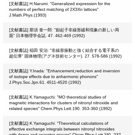
[文献書誌] H.Narumi: "Generalized expression for the
numbers of perfect matching of 2X3Xn lattices"
J.Math.Phys.(1993)
[文献書誌] 那須 奎一郎: "励起子非線形緩和現象の新しい局
面" 日本物理学会誌. 47. 462-469 (1992)
[文献書誌] 稲田 安治: "非線形振動と強く結合する電子系の
超伝導" 固体物理(アグネ技術センター). 27. 578-586 (1992)
[文献書誌] Y.Inada: "Enhancement,reduction and inversion
of isotope effects due to anharmonic phonons"
J.Phys.Soc.Jpn.61. 4511-4520 (1992)
[文献書誌] K.Yamaguchi: "MO theoretical studies of
magnetic interactions for clusters of nitronyl nitroxide and
related species" Chem.Phys.Lett.190. 353-360 (1992)
[文献書誌] K.Yamaguchi: "Theoretical calculations of
effective exchange integrals between nitronyl nitroxides
with donor and acceptor groups" Chem.Phys.Lett.191. 237-