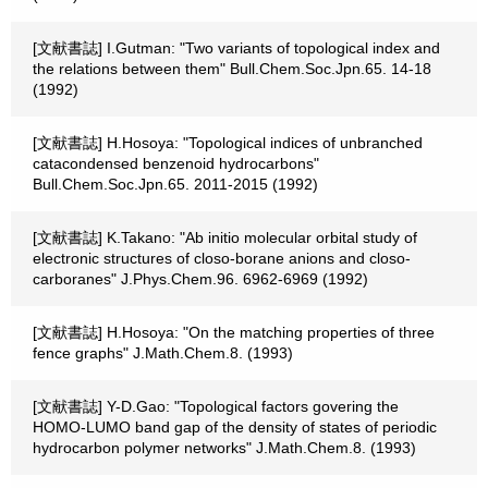
[文献書誌] I.Gutman: "Two variants of topological index and
the relations between them" Bull.Chem.Soc.Jpn.65. 14-18
(1992)
[文献書誌] H.Hosoya: "Topological indices of unbranched
catacondensed benzenoid hydrocarbons"
Bull.Chem.Soc.Jpn.65. 2011-2015 (1992)
[文献書誌] K.Takano: "Ab initio molecular orbital study of
electronic structures of closo-borane anions and closo-
carboranes" J.Phys.Chem.96. 6962-6969 (1992)
[文献書誌] H.Hosoya: "On the matching properties of three
fence graphs" J.Math.Chem.8. (1993)
[文献書誌] Y-D.Gao: "Topological factors govering the
HOMO-LUMO band gap of the density of states of periodic
hydrocarbon polymer networks" J.Math.Chem.8. (1993)