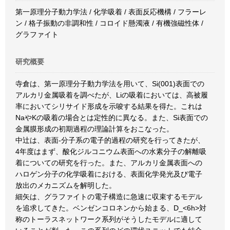
第一原理分子動力学法 / 化学吸着 / 表面反応機構 / フラーレ
ン / 格子振動の非調和性 / コロイド懸濁液 / 有機強磁性体 /
グラファイト
研究概要
寺倉は、第一原理分子動力学法を用いて、Si(001)表面での
アルカリ金属吸着を調べたが、Liの吸着においては、高被履
率においてシリサイド形成を示唆する結果を得た。これは
NaやKの吸着の場合とは定性的に異なる。また、Si表面での
金属膜形成の初期過程の理論計算をおこなった。
中辻は、表面-分子系の電子的過程の研究を行ってきたが、
4年度はまず、酸化ジルコニウム表面への水素分子の解離吸
着についての研究を行った。また、アルカリ金属表面への
ハロゲン分子の化学吸着における、表面化学発光及び電子
放出のメカニズムを解明した。
細矢は、グラファイトの電子構造に急速に収束するモデル
を追求してきた。ベンゼンコロネンから始まる、D_<6h>対
称のトーラスネットワーク系列がそうしたモデルに適して