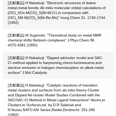
[文献書誌] H.Nakatsuji: "Electronic structures of dative
metal-metal bonds; Ab initio molecular orbital calculations of
(OC)_5Os-M(CO)_5(M=W,Cr) in comparison with
(OC)_5M-M(CO)_5(M=Re,Mn)" Inorg.Chem.31. 1740-1744
(1992)
[文献書誌] M.Sugimoto: "Theoretical study on metal NMR
chemical shifts.Niobium complexes" J.Phys.Chem.96.
4375-4381 (1992)
[文献書誌] H.Nakatsuji: "Dipped adcluster model and SAC-
CI method applied to harpooning,chemi-luminescene,and
electron emission in halogen chemisorption on alkali-metal
surface" J.Mol.Catalysis.
[文献書誌] H.Nakatsuji: "Catalytic reactions of transition
metal clusters and surfaces from ab initio theory-Cluster
and Dipped Ad-cluster Model Studies Combined with the
SAC/SAC-CI Method-in Metal-Ligand Interactions" Atoms,to
Clusters,to Surfaces,ed. by D.R.Salahub and
N.Nusso,NATO ASI Series,Reidel,Dordrecht. 251-285
(1992)