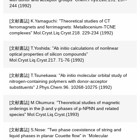
244 (1992)
[文献書誌] K.Yamaguchi: "Theoretical studies of CT
ferromagnets and ferrimagnets: Metallocenium-TCNE
complexes" Mol.Cryst.Liq.Cryst.218. 229-234 (1992)
[文献書誌] T.Yoshida: "Ab initio calculations of nonlinear
optical properties of silicon compounds"
Mol.Cryst.Liq.Cryst.217. 71-76 (1992)
[文献書誌] T.Tsunekawa: "Ab initio molecular orbital study of
nitrogen-containing polymers with donor-acceptor
substituents" J.Phys.Chem.96. 10268-10275 (1992)
[文献書誌] M.Okumura: "Theoretical studies of magnetic
orderings in the β-and γ-phases of p-NPNN and related
species" Mol.Cryst.Liq.Cryst.(1993)
[文献書誌] S.Nose: "Two phase coexistence of string and
liquid phases in planar Couette flow" in ¨Molecular