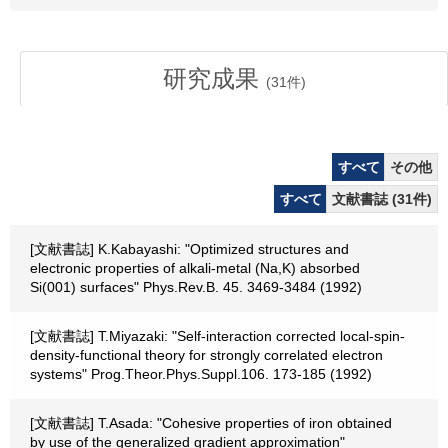
研究成果
(
31
件)
すべて
その他
すべて
文献書誌 (31件)
[文献書誌] K.Kabayashi: "Optimized structures and
electronic properties of alkali-metal (Na,K) absorbed
Si(001) surfaces" Phys.Rev.B. 45. 3469-3484 (1992)
[文献書誌] T.Miyazaki: "Self-interaction corrected local-spin-
density-functional theory for strongly correlated electron
systems" Prog.Theor.Phys.Suppl.106. 173-185 (1992)
[文献書誌] T.Asada: "Cohesive properties of iron obtained
by use of the generalized gradient approximation"