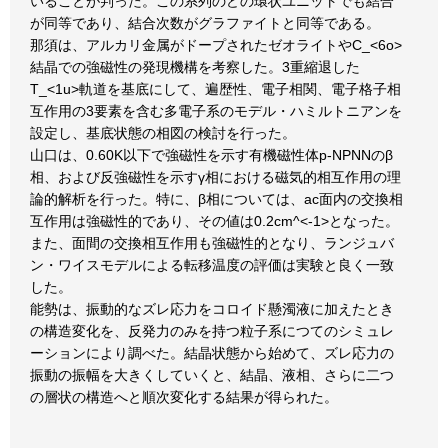
いることが判った。この系列のどの環状ユニットでも結合
が同等であり、結合次数がグラファイトと同等である。
那須は、アルカリ金属がドープされたゼオライトやC_<6o>
結晶での強磁性の発現機構を考察した。3重縮退した
T_<1u>軌道を基底にして、遍歴性、電子相関、電子格子相
互作用の3要素を含む多電子系のモデル・ハミルトニアンを
設定し、基底状態の相図の検討を行った。
山口は、0.60K以下で強磁性を示す有機磁性体p-NPNNのβ
相、および反強磁性を示すγ相における磁気的相互作用の理
論的解析を行った。特に、β相については、ac面内の交換相
互作用は強磁性的であり、その値は0.2cm^<-1>となった。
また、面間の交換相互作用も強磁性的となり、ランジュバ
ン・ワイスモデルによる転移温度の評価は実験と良く一致
した。
能勢は、振動的なズレ応力をコロイド懸濁液に加えたとき
の構造変化を、反発力のみを持つ粒子系につてのシミュレ
ーションにより調べた。結晶状態から始めて、ズレ応力の
振動の振幅を大きくしていくと、結晶、液相、さらに二つ
の層状の構造へと順次変化する結果が得られた。