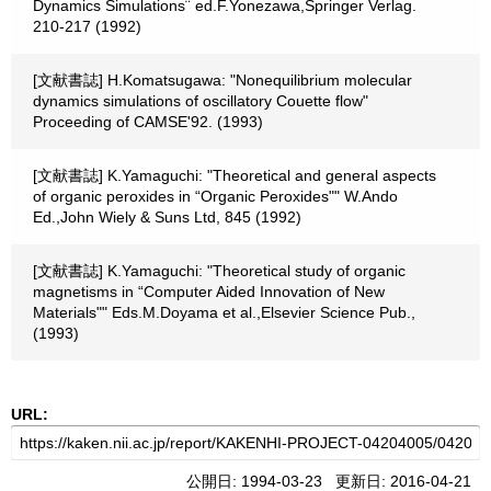
Dynamics Simulations¨ ed.F.Yonezawa,Springer Verlag.
210-217 (1992)
[文献書誌] H.Komatsugawa: "Nonequilibrium molecular
dynamics simulations of oscillatory Couette flow"
Proceeding of CAMSE'92. (1993)
[文献書誌] K.Yamaguchi: "Theoretical and general aspects
of organic peroxides in “Organic Peroxides"" W.Ando
Ed.,John Wiely & Suns Ltd, 845 (1992)
[文献書誌] K.Yamaguchi: "Theoretical study of organic
magnetisms in “Computer Aided Innovation of New
Materials"" Eds.M.Doyama et al.,Elsevier Science Pub.,
(1993)
URL:
公開日: 1994-03-23 更新日: 2016-04-21