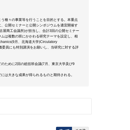
よう種々の事業等を行うことを目的とする。本重点
に、公開セミナーと公開シンポジウムを適宜開催す
月、名古屋商工会議所)が担当し、合計3回の公開セミナー
ウムは複数の班にかかわる研究テーマを設定し、相
ics(9月、北海道大学)Circulatory
は、評価委員にも特別講演をお願いし、当研究に対する評
のために2回の総括班会議(7月、東京大学及び9
でには大きな成果が得られるものと期待される。