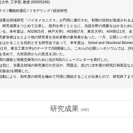
学, 工学部, 教授 (00005266)
 / 機能的適応 / リモデリング / 総括研究
該重点領域研究「バイオメカニクス」が円滑に遂行され、初期の目的が達成される
、研究成果をつとめて公表し、批判を仰ぐとともに、当該分野の啓蒙をはかるため
る。本年度は、A02班(5月、神戸大学)、A03班(7月、東京大学)、A04班(11
究参加者はもとより他の研究者を含め多数の参加者があった。一方、公開シンポジ
かることを目的とする研究会であって、本年度は、Solod and Structural Biomechan
anics(1月、東京工業大学)のテーマで2回開催した。これらの公開シンポジウムで
を含めて、大所高所からの意見を頂いた。
間の連絡と情報交換等のために合計6回のニュースレターを発行した。
は別に、当重点領域の研究遂行の方法や、問題点、並びに次年度の研究計画策定など
出版会)を開催した。
活動により、初年度の研究を極めて円滑に開始することが出来たので、研究終了ま
研究成果
(
4
件)