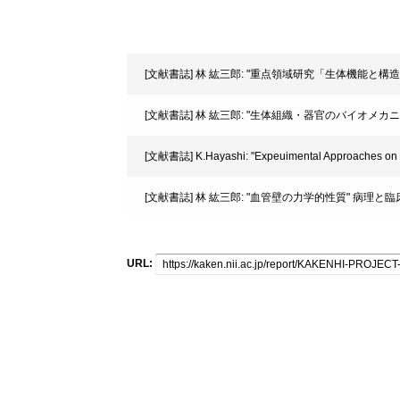
[文献書誌] 林 紘三郎: "重点領域研究「生体機能と構造の
[文献書誌] 林 紘三郎: "生体組織・器官のバイオメカニクスー研究活
[文献書誌] K.Hayashi: "Expeuimental Approaches on Me
[文献書誌] 林 紘三郎: "血管壁の力学的性質" 病理と臨床. 
URL: