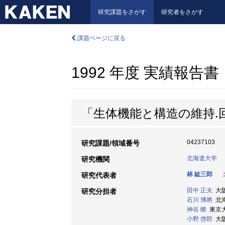
研究課題をさがす
研究者をさがす
課題ページに戻る
1992 年度 実績報告書
「生体機能と構造の維持.
04237103
研究課題/領域番号
北海道大学
研究機関
林 紘三郎
北
研究代表者
田中 正夫
大阪
研究分担者
石川 博將
北海道
神谷 瞭
東京大学
小野 啓郎
大阪大