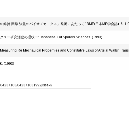
維持.回線.強化のバイオメカニクス」発足にあたって" BME(日本ME学会誌). 6. 1-9 (
動の理状ー" Japanese J.of Spardis Sciences. (1993)
asuring Re Mechauical Properhies and Constitatve Laws of Arteial Walls" Traus
(1993)