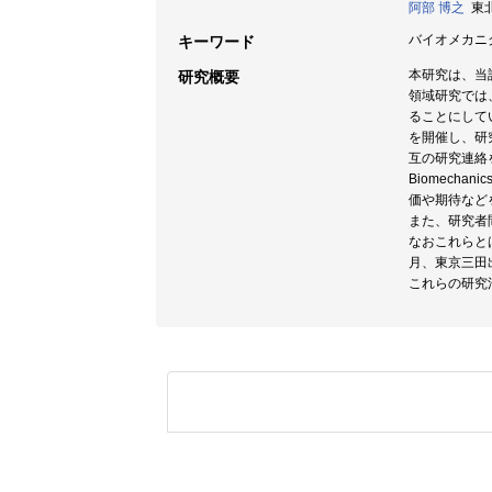
阿部 博之
東北大
バイオメカニクス
キーワード
本研究は、当
研究概要
領域研究では
ることにしてい
を開催し、研
互の研究連絡をは
Biomech
価や期待など
また、研究者
なおこれらと
月、東京三田
これらの研究