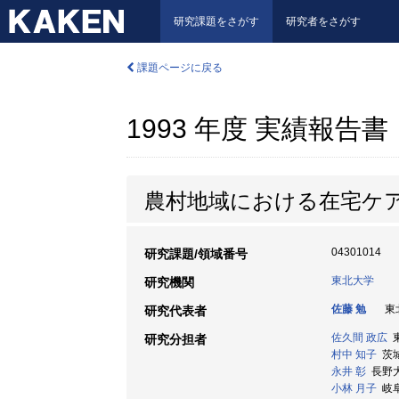
研究課題をさがす
研究者をさがす
課題ページに戻る
1993 年度 実績報告書
農村地域における在宅ケ
04301014
研究課題/領域番号
東北大学
研究機関
佐藤 勉
東北
研究代表者
佐久間 政広
東
研究分担者
村中 知子
茨城大
永井 彰
長野大学
小林 月子
岐阜