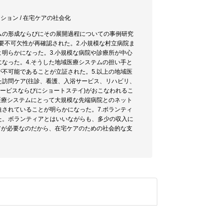
ーション / 在宅ケアの社会化
ムの形成ならびにその展開過程についての事例研究
要不可欠性が再確認された。2.小規模な村立病院ま
明らかになった。3.小規模な病院や診療所が中心
なった。4.そうした地域医療システムの担い手と
不可能であることが立証された。5.以上の地域医
訪問ケア(往診、看護、入浴サービス、リハビリ、
サービスならびにショートステイ)がおこなわれるこ
医療システムにとって大規模な先端病院とのネット
されていることが明らかになった。7.ボランティ
た。ボランティアとはいいながらも、多少の収入に
アが必要なのだから、在宅ケアのための社会的な支