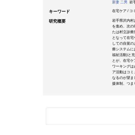
新妻 二男
岩手
在宅ケア / 
キーワード
岩手県沢内村
研究概要
を進め、次の
たは村立診療
となって在宅
しての自覚の
療システムに
福祉活動)と
とが、在宅ケ
ワーキングは
ア活動はコミ
なるのが望ま
援体制、つま