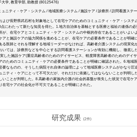
大学, 教育学部, 助教授 (80125476)
コミュニティ・ケア・システム / 地域医療システム / 施設ケア / 診療所 / 訪問看護ステ
および長野県武石村を対象地として在宅ケアのためのコミュニティ・ケア・システ
8点にわたって新たな知見を得た。1.地方自治体を基軸とする医療と福祉の連係の必
所が、在宅ケアとコミュニティ・ケア・システムの中枢的存在であることがいよいよ
ケアと施設ケアの協力関係を進めることが、在宅ケアの必要条件であることが明確に
ある医師とそれを理解する地域リーダーがなければ、高齢者介護システムの現実化が
おいては、診療所などを中心とする訪問看護ステーションが有効に機能し、徹底した
充実した施設ケア(重症高齢者のためのデイサービス、軽度障害高齢者のためのデイ
アのためのコミュニティ・ケアの必要条件であることが明確に確認された。6.地域
必要なものの、そうした病院それ自体の論理によって地域医療システムがかなり圧迫
ュニティ・ケアにとって不可欠だが、それだけに依拠してはならないことが判明し
しいことが判明した。8.高齢者の家族内介護の社会的基盤が喪失した状況で在宅ケ
り在宅ケアの社会化が不可欠であることが明確にされた。
研究成果
(
2
件)