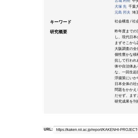
古城 利明
中央大
犬塚 先
千葉大学
元島 邦夫
埼玉大
社会構造 / 社
キーワード
昨年度までの
研究概要
し、現代日本
まずそこから
大阪調査の全
個性豊かな積
抗して行われ
体や自治体あ
な、一回生起
浮揚策にいか
日本全体の社
問題をかかえ
だせず、ます
研究成果を刊
URL: