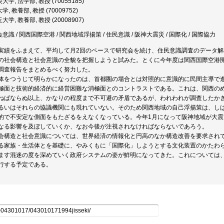
学, 法学部, 教授 (70055185)
, 教養部, 教授 (70009752)
学, 教養部, 教授 (20008907)
会意識 / 関西国際空港 / 関西地域浮揚策 / 住民意識 / 阪神大震災 / 国際化 / 国際協力
実績をふまえて、平均して月2回のペースで研究会を続け、住民意識調査のデータ解
の社会構造と社会意識の全貌を把握しようと試みた。とくに今年度は関西国際空港
調査報告をまとめるべく努力した。
体をつうじて明らかになったのは、首都圏の場合とは対照的に意識的に民間主導で
極面と技術的経済的に経営困難な消極面とのコントラストである。これは、関西の
ねばならぬ以上、かなりの程度まで不可避の矛盾であるが、われわれが調査したか
るいはそれらの協議機関にも現れていない。そのため関西地域の自己浮揚策は、し
的で不安定な側面をもたざるをえなくなっている。今年1月になって阪神地域が大
なる影響を及ぼしていくか、なお今後が注視されなければならないであろう。
会構造と社会意識については、世界経済の情報化と円高のなか構造改善を要求され
る家族・生活体とを基礎に、やみくもに「国際化」しようとする文化装置のかたわ
ます混迷の度を深めていく政府システムの姿が鮮明になってきた。これについては
行する予定である。