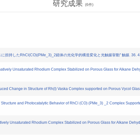
研究成果
(
6
件)
したRhCl(CO)(PMe_3)_2錯体の光化学的構造変化と光触媒挙動" 触媒. 36. 432-4
y Unsaturated Rhodium Complex Stabilized on Porous Glass for Alkane Dehydro
hange in Structure of Rh(I) Vaska Complex supported on Porous Vycol Glass" P
 Structure and Photocatalytic Behavior of RhCl (CO) (PMe_3) _2 Complex Support
ively Unsaturated Rhodium Complex Stabilized on Porous Glass for Alkane Dehydr