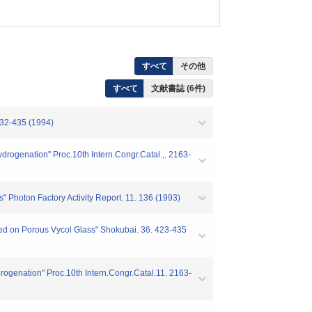
すべて
その他
すべて
文献書誌 (6件)
35 (1994)
genation" Proc.10th Intern.Congr.Catal.,. 2163-
hoton Factory Activity Report. 11. 136 (1993)
ed on Porous Vycol Glass" Shokubai. 36. 423-435
ogenation" Proc.10th Intern.Congr.Catal.11. 2163-