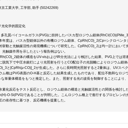
京工業大学, 工学部, 助手 (50242269)
/ 光化学的固定化
多孔質バイコールガラス(PVG)に担持したバスカ型ロジウム錯体(RhCl(CO)(PMe
年度は、バスカ型錯体以外の有機ロジウム錯体、CpRh(CO)_2(Cp=シクロペン
的挙動と光触媒活性の発現機構について研究した。CpRh(CO)_2は均一計において
、光触媒作用を示したという報告例はない。
Rh(CO)_2錯体の構造をUV-visおよびIR分光法により検討した結果、PVG上
に脱気下で中圧水銀灯により光照射を行うとCO配位子の光脱離によりロジウム錯体
2(CO)_3と[CpRh(μ-CO)]_2が生成した。さらに長時間光照射すると2量体は、U
ム種はPVG表面のO-H基と反応した結果生成したものであり、配位不飽和なロジウム種に
)のような単量体構造をもつと推定した。また、照射する光の波長を制御することによ
水素化反応をテスト反応とし、ロジウム錯体の構造と光触媒活性との関係を検討し
h(H)-O-Si(PVG)であることが判明した。こんロジウム種上で進行するプロピ
圧の依存性に基づき、反応機構を提案した。