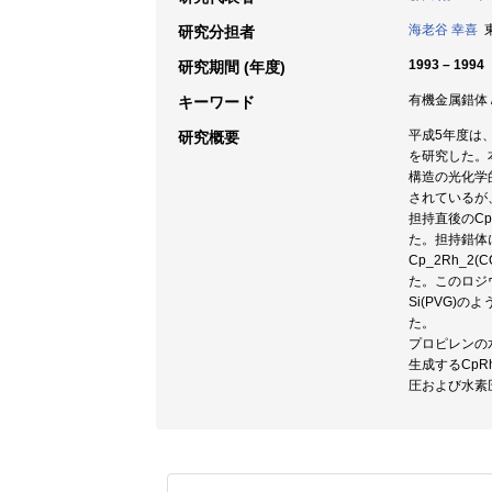
海老谷 幸喜
東
研究分担者
1993 – 1994
研究期間 (年度)
有機金属錯体 
キーワード
平成5年度は、
研究概要
を研究した。本
構造の光化学
されているが
担持直後のCp
た。担持錯体
Cp_2Rh_
た。このロジウ
Si(PVG
た。
プロピレンの
生成するCpR
圧および水素