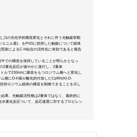
_3)_2)の光化学的構造変化とそれに伴う光触媒挙動
タジエニル基)、をPVGに担持した触媒について錯体
光照射によるC-H結合の活性化に有効であると報告
では溶液中での構造を保持していることが明らかとなっ
の2量化反応が速やかに進行し、2量体
Vスペクトルで230nmに吸収をもつロジウム種へと変化し
O-H基が酸化的付加したCpRh(H)-O-
り、担持ロジウム錯体の構造を制御できることを示し
た結果、光触媒活性種は2量体ではなく、最終的に
レンの光水素化反応ついて、反応速度に対するプロピレン