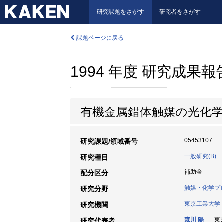
研究課題をさがす
研究者をさがす
課題ページに戻る
1994 年度 研究成果
有機金属錯体触媒の光化
05453107
研究課題/領域番号
一般研究(B)
研究種目
補助金
配分区分
触媒・化学プ
研究分野
東京工業大学
研究機関
森川 陽
東京
研究代表者