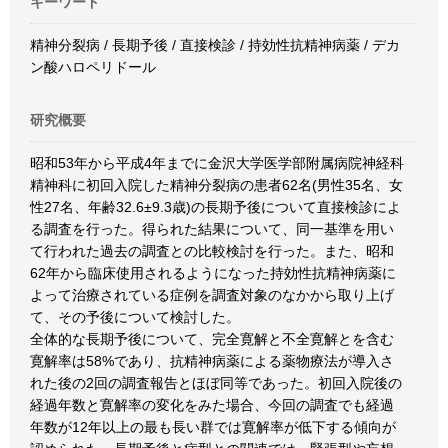
キーワード
精神分裂病 / 長期予後 / 直接検診 / 持効性抗精神病薬 / デカ
ン酸ハロペリドール
研究概要
昭和53年から平成4年までに金沢大学医学部附属病院神経科
精神科に初回入院した精神分裂病の患者62名(男性35名、女
性27名、年齢32.6±9.3歳)の長期予後について直接検診によ
る調査を行った。得られた結果について、同一基準を用い
て行われた過去の調査との比較検討を行った。また、昭和
62年から臨床使用されるようになった持効性抗精神病薬に
よって治療されている症例を調査対象のなかから取り上げ
て、その予後について検討した。
全体的な長期予後について、完全寛解と不全寛解とを含む
寛解率は58%であり、抗精神病薬による薬物療法が導入さ
れた後の2回の調査報告とほぼ同等であった。初回入院後の
経過年数と寛解率の変化をみた場合、今回の調査でも経過
年数が12年以上の最も長い群では寛解率が低下する傾向が