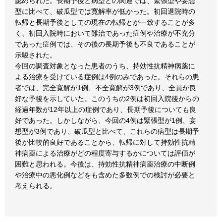
認められた。長期予後と病型との関連では、緊張型や妄想
型に比べて、破瓜型では寛解率が低かった。初回退院時の
転帰と長期予後としての現在の転帰とが一致することが多
く、初回入院時において難治であった症例や治療が不充分
であった症例では、その後の長期予後も不良であることが
示唆された。
今回の調査対象となった患者のうち、持効性抗精神病薬に
よる治療を受けている症例は4例のみであった。それらの患
者では、完全寛解が1例、不全寛解が3例であり、全員が良
好な予後を示していた。このうちの2例は初回入院後からの
経過年数が12年以上の症例であり、長期予後についても良
好であった。しかしながら、今回の4例は緊張型が1例、妄
想型が3例であり、破瓜型と比べて、これらの病型は長期予
後が比較的良好であることから、転帰に対して持効性抗精
神病薬による治療がどの程度寄与するかについては評価が
困難と思われる。今後は、持効性抗精神病薬治療の中断例
や治療中の悪化例などをも含めた多数例での検討が必要と
考えられる。