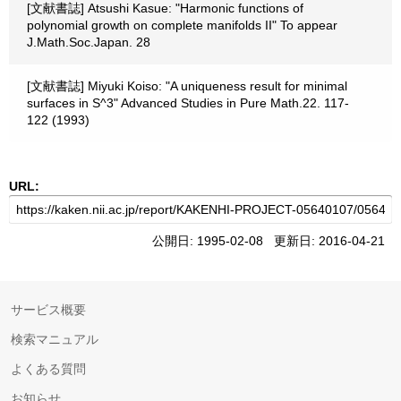
[文献書誌] Atsushi Kasue: "Harmonic functions of
polynomial growth on complete manifolds II" To appear
J.Math.Soc.Japan. 28
[文献書誌] Miyuki Koiso: "A uniqueness result for minimal
surfaces in S^3" Advanced Studies in Pure Math.22. 117-
122 (1993)
URL:
公開日: 1995-02-08 更新日: 2016-04-21
サービス概要
検索マニュアル
よくある質問
お知らせ