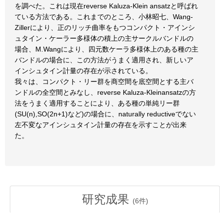
を調べた。これは現在reverse Kaluza-Klein ansatzと呼ばれ
ている方法である。これまでのところ、小林昭七、Wang-
Zillerにより、正のリッチ曲率をもつコンパクト・アインシ
ュタイン・ケーラー多様体の積上の主サークルバンドルの
場合、M.Wangにより、四元数ケーラ多様体上のある種の主
バンドルの場合に、この方法がうまく適用され、新しいア
インシュタイン計量の存在が示されている。
我々は、コンパクト・リー群を商空間を底空間とする主バ
ンドルの全空間とみなし、reverse Kaluza-Kleinansatzの方
法をうまく適用することにより、ある種の単純リー群
(SU(n),SO(2n+1)など)の場合に、naturally reductiveでない
左不変なアインシュタイン計量の存在を示すことが出来
た。
研究成果
(
6
件)