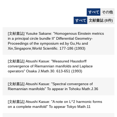
すべて
その他
すべて
文献書誌 (6件)
[文献書誌] Yusuke Sakane: "Homogenous Einstein metrics
in a principal circle bundle II" Differential Geometry-
Proceedings of the symposium ed.by Gu,Hu and
Xin,Singapore,World Scientific. 177-186 (1993)
[文献書誌] Atsushi Kasue: "Measured Hausdorff
convergence of Riemannian manifolds and Laplace
operators" Osaka J.Math.30. 613-651 (1993)
[文献書誌] Atsushi Kasue: "Spectral convergence of
Riemannian manifolds" To appear in Tohoku Math.J.36
[文献書誌] Atsushi Kasue: "A note on L^2 harmonic forms
on a complete manifold" To appear Tokyo Math.11