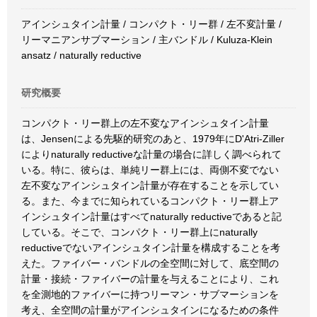
アインシュタイン計量 / コンパクト・リー群 / 左不変計量 /
リーマニアンサブマーション / 主バンドル / Kuluza-Klein
ansatz / naturally reductive
研究概要
コンパクト・リー群上の左不変なアインシュタイン計量
は、Jensenによる先駆的研究のあと、1979年にD'Atri-Ziller
によりnaturally reductiveな計量の場合に詳しく調べられて
いる。特に、彼らは、単純リー群上には、両側不変でない
左不変なアインシュタイン計量が存在することを示してい
る。また、今までに知られているコンパクト・リー群上ア
インシュタイン計量はすべてnaturally reductiveであると記
している。そこで、コンパクト・リー群上にnaturally
reductiveでないアインシュタイン計量を構成することを考
えた。ファイバー・バンドルの全空間に対して、底空間の
計量・接続・ファイバーの計量を与えることにより、これ
を全測地的ファイバーに持つリーマン・サブマーションを
考え、全空間の計量がアインシュタインになるための条件