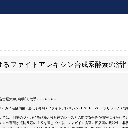
けるファイトアレキシン合成系酵素の活
古屋大学, 農学部, 助手 (30240245)
ジャガイモ疫病菌 / 遺伝子発現 / ファイトアレキシン / HMGR / PAL / ポリソーム / 
病では、宿主のジャガイモ品種と疫病菌のレースとの間で寄生性が厳密に分かれて
チンの蓄積が抵抗反応の主役を演じている。ジャガイモ塊茎に疫病菌の親和性・非