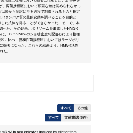
本酵素活性は後者において顕著に増加した。全RNAを
たが、両菌接種区において顕著な差は認められなかっ
写以降から翻訳に至る過程で制御されるものと推定
GRタンパク質の量的変動を調べることを目的と
を有した抗体を得ることができなかった。そこで、本
を調べた。その結果、ポリソームを形成したHMGR
、12.5〜50%のショ糖密度勾配遠心により接種
接種区に比べ、親和性菌接種区においてはラージポリ
に顕著になった。これらの結果より、HMGR活性
われた。
すべて
その他
すべて
文献書誌 (6件)
NA in pea epicotyls induced by elicitor from