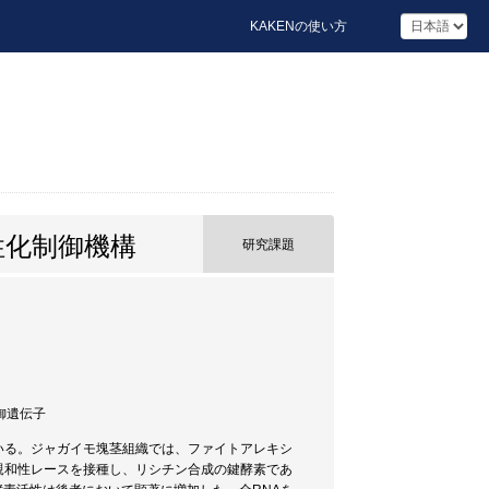
KAKENの使い方
性化制御機構
研究課題
防御遺伝子
いる。ジャガイモ塊茎組織では、ファイトアレキシ
親和性レースを接種し、リシチン合成の鍵酵素であ