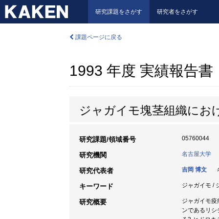
研究課題をさがす
研究者をさがす
課題ページに戻る
1993 年度 実績報告書
ジャガイモ塊茎組織にお
05760044
研究課題/領域番号
名古屋大学
研究機関
吉岡 博文
名
研究代表者
ジャガイモ / 
キーワード
ジャガイモ疫
研究概要
ンであるリシ