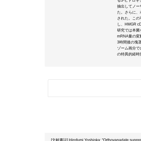
る3-ヒドロ
抽出してノー
た。さらに、
された。この
し、HMGR
研究では本菌
mRNA量の
3時間後の塊
ゾーム画分で
の特異的経時
[文献書誌] Hirofumi Yoshioka: "Orthovanadate suppres