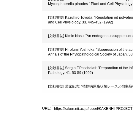
Mycosphaerella pinodes." Plant and Cell Physiology
[文献書誌] Kazuhiro Toyoda: "Regulation od polyphosp
and Cell Physiology. 33. 445-452 (1992)
[文献書誌] Kimio Nasu: "An endogenous suppressor of t
[文献書誌] Hirofumi Yoshioka: "Suppression of the acti
Annals of the Phytopathological Society of Japan. 5
[文献書誌] Sergio F.Pascholati: "Preparation of the infe
Pathology. 41. 53-59 (1992)
[文献書誌] 道家紀志: "植物病原糸状菌レースと宿主品種間の
URL: