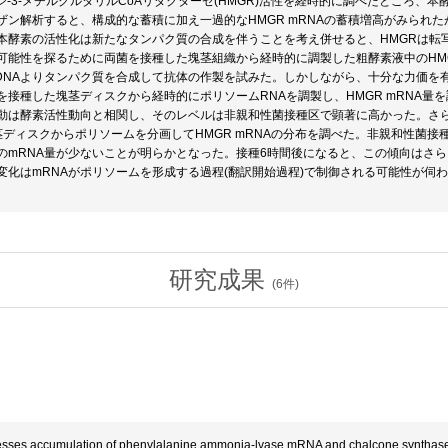
キシ-3-メチルグルタリルCoAリダクターゼ(HMGR)活性を経時的に調べたところ、
ザン解析すると、構成的な蓄積に加え一過的なHMGR mRNAの蓄積増高がみられ
本酵素の活性化は新たなタンパク質の合成を伴うことを考え併せると、HMGRは転
可能性を探るために両菌を接種した塊茎組織から経時的に調製した粗酵素液中のHM
 cDNAよりタンパク質を合成して抗体の作製を試みた。しかしながら、十分な力価
を接種した塊茎ディスクから経時的にポリソームRNAを調製し、HMGR mRNA量
変動は酵素活性動向と相関し、そのレベルは非親和性菌接種区で顕著に高かった。さらに
茎ディスクからポリソームを分画してHMGR mRNAの分布を調べた。非親和性菌
のmRNA量が少ないことが明らかとなった。接種6時間後になると、この傾向はさら
変化はmRNAがポリソームを形成する過程(翻訳開始過程)で制御される可能性が伺
研究成果
(
6
件)
ses accumulation of phenylalanine ammonia-lyase mRNA and chalcone synthase mR