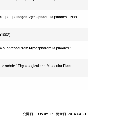
m a pea pathogen,Mycosphaerella pinodes." Plant
 (1992)
 a suppressor from Mycospharerella pinodes."
al exudate." Physiological and Molecular Plant
公開日: 1995-05-17 更新日: 2016-04-21