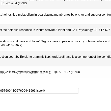
. 33. 201-204 (1992)
hoinositide metabolism in pea plasma membranes by elicitor and suppressor fro
he defense response in Pisum sativum." Plant and Cell Physiology. 33. 617-626
vation of chitinase and beta-1,3-glucanase in pea epicotyls by orthovanadate and
8. 405-410 (1992)
ction court by Erysiphe graminis f.sp.hordei:cutinase is a component of the conidi
寄生特異性の決定機構" 植物細胞工学. 5. 19-27 (1993)