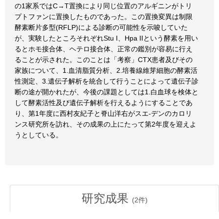
の1家系ではC→T置換により同じ位置のアルギニンがトリ
プトファンに置換したものであった。この置換変異は制限
酵素断片多型(RFLP)による診断の可能性を示唆していた
が、実験したところそれぞれStu I、Hpa IIという酵素を用い
るとホモ接合体、ヘテロ接合体、正常の鑑別が容易に行え
ることが示された。このことは「考察」CTX患者及びその
家族について、1.血清脂質分析、2.培養線維芽細胞の酵素活
性測定、3.遺伝子解析を統合して行うことによって遺伝子診
断の途が開かれたが、今後の課題としては1.白血球を検体と
して酵素活性及び遺伝子解析を行えるようにすることであ
り、第1年度に西村友紀子と脊山洋右がスエ-デンのカロリ
ンス研究所を訪れ、その成果の上にたって第2年度を迎えよ
うとしている。
研究成果
(
2
件)