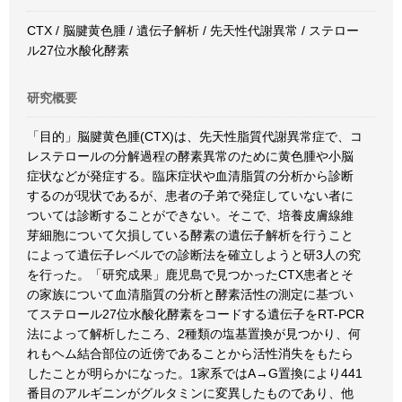
CTX / 脳腱黄色腫 / 遺伝子解析 / 先天性代謝異常 / ステロー
ル27位水酸化酵素
研究概要
「目的」脳腱黄色腫(CTX)は、先天性脂質代謝異常症で、コ
レステロールの分解過程の酵素異常のために黄色腫や小脳
症状などが発症する。臨床症状や血清脂質の分析から診断
するのが現状であるが、患者の子弟で発症していない者に
ついては診断することができない。そこで、培養皮膚線維
芽細胞について欠損している酵素の遺伝子解析を行うこと
によって遺伝子レベルでの診断法を確立しようと研3人の究
を行った。「研究成果」鹿児島で見つかったCTX患者とそ
の家族について血清脂質の分析と酵素活性の測定に基づい
てステロール27位水酸化酵素をコードする遺伝子をRT-PCR
法によって解析したころ、2種類の塩基置換が見つかり、何
れもヘム結合部位の近傍であることから活性消失をもたら
したことが明らかになった。1家系ではA→G置換により441
番目のアルギニンがグルタミンに変異したものであり、他