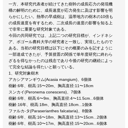
一方、本研究代表者が続けてきた樹幹の成長応力の発現機
構の解明のために、成長速度が応力発生に及ぼす影響を明
らかにしたい。熱帯の早成樹は、温帯地方の樹木の10倍も
の成長速度を有するため、二次成長の速度の影響を知る上
で非常に重要な研究対象である。
今回の共同研究では、上記二つの研究目標が、インドネシ
ア、ボゴール農科大学の研究者と一致し、実現したもので
ある。当初の研究目標は以下にその概要のみを記すように
一部達成できたが、予算措置の関係で単年度研究に終わら
ざるを得なかったのは残念であり今後の研究の継続によっ
て完全な結論を得たいと願っている。
1、研究対象樹木
アカシアマンギウム(Acasia mangium)、6個体
樹齢:6年、樹高:15〜20m、胸高直径:11〜18cm
スンカイ(Peronema conescens)、7個体
樹齢:6年、樹高:6〜9m、胸高直径:4〜11.5cm...6個体
樹齢:16年、樹高:18m、胸高直径:18cm...1個体
ファルカ-タ(Paraserianthes falcataria)、8個体
樹齢:6年、樹高:16〜18m、胸高直径:13〜15cm...2個体
樹齢:6年、樹高:10〜17m、胸高直径:15〜20cm...6個体