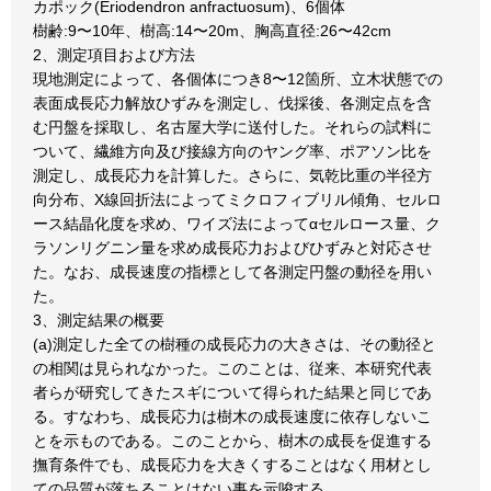
カポック(Eriodendron anfractuosum)、6個体
樹齢:9〜10年、樹高:14〜20m、胸高直径:26〜42cm
2、測定項目および方法
現地測定によって、各個体につき8〜12箇所、立木状態での
表面成長応力解放ひずみを測定し、伐採後、各測定点を含
む円盤を採取し、名古屋大学に送付した。それらの試料に
ついて、繊維方向及び接線方向のヤング率、ポアソン比を
測定し、成長応力を計算した。さらに、気乾比重の半径方
向分布、X線回折法によってミクロフィブリル傾角、セルロ
ース結晶化度を求め、ワイズ法によってαセルロース量、ク
ラソンリグニン量を求め成長応力およびひずみと対応させ
た。なお、成長速度の指標として各測定円盤の動径を用い
た。
3、測定結果の概要
(a)測定した全ての樹種の成長応力の大きさは、その動径と
の相関は見られなかった。このことは、従来、本研究代表
者らが研究してきたスギについて得られた結果と同じであ
る。すなわち、成長応力は樹木の成長速度に依存しないこ
とを示ものである。このことから、樹木の成長を促進する
撫育条件でも、成長応力を大きくすることはなく用材とし
ての品質が落ちることはない事を示唆する。