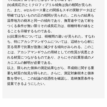
(b)成長応力とミクロフィブリル傾角は負の相関が見られ
た。また、αセルロース量との関係もスギの実験データほど
明確ではないものの正の相関が見られた。これらの結果も
温帯地方の樹木と同一の傾向であり、撫育途中であて材を
つくる条件が無い限りその成長応力は、樹種特有の値をと
ることを示唆するものである。
(c)比重分布については、樹種間の違いが見られた。すなわ
ち、特にアカシアマンギウムについては、辺材から心材に
至る境界で比重が急激に減少する傾向がみられる。このこ
とは、アカシアマンギウムの用材としての性質が劣悪とさ
れる材質につながるものであり、さらにその比重形成のメ
カニズムの解明が必要である。
以上、限られた個体の測定結果ながら、早成樹に関する重
要な材質の知見が得られた。さらに、測定対象樹木と個体
数を増やし、この結論の信憑性を確認し、造林撫育条件を
提案できるようにしたい。