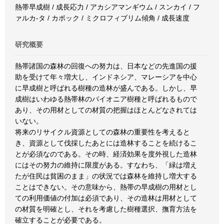
熱帯早成樹 / 成長応力 / アカシアマンギウム / スンカイ / フ
ァルカ-タ / カポック / ミクロフィブリム傾角 / 成長速度
研究概要
熱帯諸国の森林の回復への努力は、日本などの先進国の援
助を受けて年々増大し、インドネシア、マレーシアを中心
に早成樹と呼ばれる樹種の造林が盛んである。しかし、早
成樹はいわゆる熱帯林のパイオニア樹種と呼ばれるもので
あり、その用材としての材質の把握はほとんどなされては
いない。
将来のリサイクル資源としての森林の重要性を考えると
き、資源として伐採したあとには造林することを続けるこ
とが必須なのである。その時、経済効果を度外視した造林
にはその努力の維持に限度がある。すなわち、「緑は増え
たが住民は貧困のまま」の状況では森林を維持し増大する
ことはできない。その意味から、熱帯の早成樹の用材とし
ての利用価値の付加は必須であり、その造林は用材として
の材質を明確とし、それを考慮した樹種選択、撫育方法を
確立することが必要である。