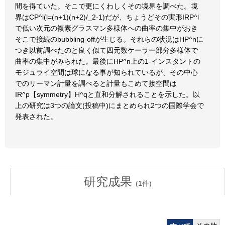
間を得ていた。そこで更にくわしくその境界を調べた。境
界はCP^l(l=(n+1)(n+2)/_2-1)だが、ちょうどその実形IRP^l
で低い次元の複素グラスマン多様体への曲率の集中がおき
そこで接続のbubbling-offが生じる。それらの状況はHP^nに
つき以前調べたのと良く似て四元数ケーラー部分多様体で
曲率の集中がみられた。最後にHP^n上の1-インスタントの
モジュライ空間は球になる事が知られているが、その中心
でのリーマン計量を調べると計量もこめて接空間は
IR^p【symmetry】H^qと直和分解されることを示した。以
上の研究は3つの論文(投稿中)にまとめられ2つの国際学会で
発表された。
研究成果
(
1
件)