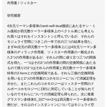
作用素 / ツィスター
研究概要
4次元リーマン多様体のanti-self-dual接続にあたるヤン・ミ
ル接続が四元数ケーラー多様体上のベクトル束にも考えら
れ我々はそれをインスタントンと呼んでいるが、それらの
モジュライ空間につきこの一年で次の三つの結果を得た。
まず4n次元の四元数ケーラー多様体上には4次元リーマン多
様体のディラック作用素、ツィスター作用素の一般化され
た2つの作用素があるが、それらの間に成り立つ三つの関係
式を得た。一つはその2つの作用素の間の交換関係にあたる
もので残りの2つはそれらの作用素と四元数ケーラー多様体
特有の2-formとの交換関係である。それら三個の交換関係
を用いると2つの作用素のコホモロジーについて消滅定理を
示せた。またこれらのコホモロジーはツィスター空間のド
ルボーコホモロジーに1対1に対応していることが知られて
いるのでそれらについての消滅定理も得られた。次に複素
グラスマン多様体G_2(C^<n+2>)は四元数ケーラー多様体の
例だが、その上のインスタントンについてはモジュライ空