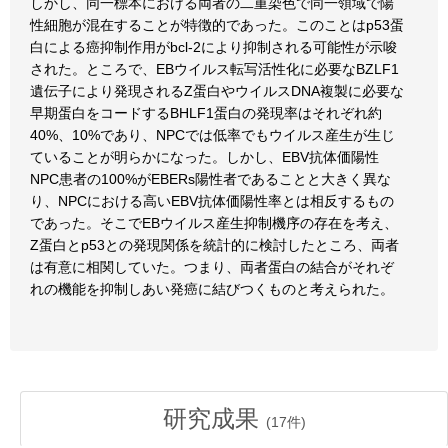
しかし、同一標本における両者の二重染色で同一領域で陽
性細胞が混在することが特徴的であった。このことはp53蛋
白による癌抑制作用がbcl-2により抑制される可能性が示唆
された。ところで、EBウイルス転写活性化に必要なBZLF1
遺伝子により発現されるZ蛋白やウイルスDNA複製に必要な
早期蛋白をコードするBHLF1蛋白の発現率はそれぞれ約
40%、10%であり、NPCでは低率でもウイルス産生が生じ
ていることが明らかになった。しかし、EBV抗体価陽性
NPC患者の100%がEBERs陽性者であることと大きく異な
り、NPCにおける高いEBV抗体価陽性率とは相反するもの
であった。そこでEBウイルス産生抑制機序の存在を考え、
Z蛋白とp53との発現関係を統計的に検討したところ、両者
は有意に相関していた。つまり、両者蛋白の結合がそれぞ
れの機能を抑制しあい発癌に結びつくものと考えられた。
研究成果
(
17
件)