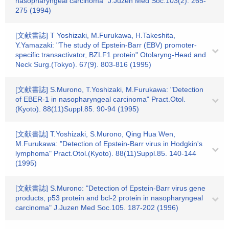
nasopharyngeal carcinoma" J.Juzen Med Soc.103(2). 265-
275 (1994)
[文献書誌] T Yoshizaki, M.Furukawa, H.Takeshita,
Y.Yamazaki: "The study of Epstein-Barr (EBV) promoter-
specific transactivator, BZLF1 protein" Otolaryng-Head and
Neck Surg.(Tokyo). 67(9). 803-816 (1995)
[文献書誌] S.Murono, T.Yoshizaki, M.Furukawa: "Detection
of EBER-1 in nasopharyngeal carcinoma" Pract.Otol.
(Kyoto). 88(11)Suppl.85. 90-94 (1995)
[文献書誌] T.Yoshizaki, S.Murono, Qing Hua Wen,
M.Furukawa: "Detection of Epstein-Barr virus in Hodgkin's
lymphoma" Pract.Otol.(Kyoto). 88(11)Suppl.85. 140-144
(1995)
[文献書誌] S.Murono: "Detection of Epstein-Barr virus gene
products, p53 protein and bcl-2 protein in nasopharyngeal
carcinoma" J.Juzen Med Soc.105. 187-202 (1996)