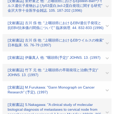
[文献書誌] 室野重之 他: "上咽頭癌におけるEpstein-Barrウイ
ルス遺伝子産物およびp53蛋白,bcl-2蛋白発現に関する研究"
金沢大学十全医学会雑誌. 105. 187-202 (1996)
[文献書誌] 古川 仭 他: "上咽頭癌におけるEBV遺伝子発現と
抗EBV抗体価の関係について" 臨床病理. 44. 832-833 (1996)
[文献書誌] 古川 仭 他: "上咽頭癌におけるEBウイルスの検索"
日本臨床. 55. 76-79 (1997)
[文献書誌] 伊藤真人 他: "咽頭癌(予定)" JOHNS. 13. (1997)
[文献書誌] 竹下 元 他: "上咽頭癌の早期発現と治療(予定)"
JOHNS. 13. (1997)
[文献書誌] M.Furukawa: "Gann Monograph on Cancer
Research" (予定), (1997)
[文献書誌] S.Nakagawa: "A clinical study of molecular
biological diagnosis of metastases to cervical node from