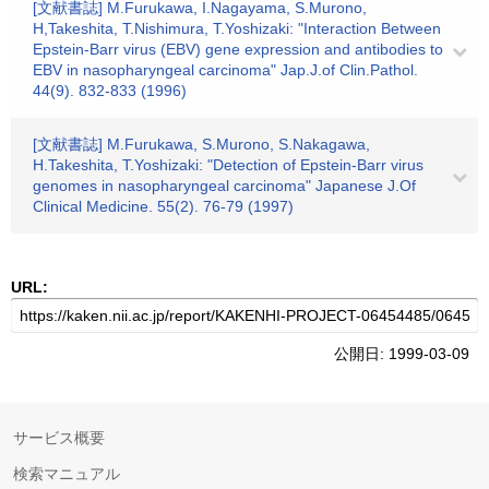
[文献書誌] M.Furukawa, I.Nagayama, S.Murono,
H,Takeshita, T.Nishimura, T.Yoshizaki: "Interaction Between
Epstein-Barr virus (EBV) gene expression and antibodies to
EBV in nasopharyngeal carcinoma" Jap.J.of Clin.Pathol.
44(9). 832-833 (1996)
[文献書誌] M.Furukawa, S.Murono, S.Nakagawa,
H.Takeshita, T.Yoshizaki: "Detection of Epstein-Barr virus
genomes in nasopharyngeal carcinoma" Japanese J.Of
Clinical Medicine. 55(2). 76-79 (1997)
URL:
公開日: 1999-03-09
サービス概要
検索マニュアル