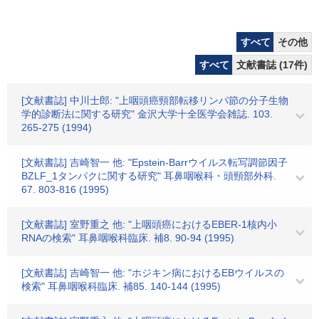
すべて
その他
すべて
文献書誌 (17件)
[文献書誌] 中川士郎: "上咽頭癌頸部転移リンパ節の分子生物
学的診断法に関する研究" 金沢大学十全医学会雑誌. 103.
265-275 (1994)
[文献書誌] 吉崎智一 他: "Epstein-Barrウイルス転写調節因子
BZLF_1タンパクに関する研究" 耳鼻咽喉科・頭頸部外科.
67. 803-816 (1995)
[文献書誌] 室野重之 他: "上咽頭癌におけるEBER-1核内小
RNAの検索" 耳鼻咽喉科臨床. 補8. 90-94 (1995)
[文献書誌] 吉崎智一 他: "ホジキン病におけるEBウイルスの
検索" 耳鼻咽喉科臨床. 補85. 140-144 (1995)