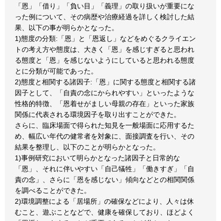
「恩」「借り」「負い目」「義理」の取り扱いが重要にな
った例について、その病歴や治療経過を詳しく検討した結
果、以下の事が明らかとなった。
1)態度の分類:「恩」と「恩返し」などをめぐるクライエン
トの考え方や態度は、大きく「恩」を感じすぎると思われ
る態度と「恩」を感じないようにしていると思われる態度
とに分類が可能であった。
2)態度と相関する諸因子:「恩」に関する態度と相関する諸
因子として、「自責の念にかられやすい」といったような
性格的特徴、「恩着せがましい母親の存在」といった家族
関係に代表される環境因子を取り出すことができた。
さらに、臨床場面で得られた知見を一般場面に応用するた
め、幅広い年代の健常者を対象に、面接調査を行い、その
結果を整理し、以下のことが明らかとなった。
1)事例研究において明らかとなった諸因子と日常的な
「恩」、それに伴いやすい「自己犠牲」「働きすぎ」「自
責の念」、さらに「恩を感じない」傾向などとの相関関係
を調べることができた。
2)環境調整による「居場所」の確保などにより、人々は休
むこと、遊ぶことなどで、健康を確保しており、ほどよく