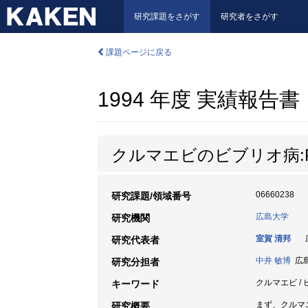
研究課題をさがす
研究者をさがす
課題ページに戻る
1994 年度 実績報告書
クルマエビのビブリオ病:
06660238
研究課題/領域番号
広島大学
研究機関
室賀 清邦
広
研究代表者
中井 敏博
広島
研究分担者
クルマエビ / ビブリ
キーワード
まず、クルマエ
研究概要