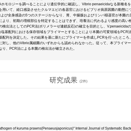
NAホモロジーを調べることにより遺伝学的に確認し、Vibrio penaeicidaなる新種
を用いて、経口感染させたクルマエビの各器官におけるビブリオ病原因菌の動態に
および全身感染の5つのステージからなり、胃、中腸腺およびリンパ様器官が本菌の
により、初期の増殖部位を特定することはできず、培養法に代わるより感度の高い
検出法としてのPCR法(ポリメラーゼ連鎖反応)の確立を目的とし、V.penaeicid
細菌の塩基配列における保存領域をプライマーとすることにより本菌の可変領域をPCR法にて
基配列を決定した。その結果を基に新たにプライマーを作成しPCRを行ったところ、目的の
対し、他のVibrio属細菌のいずれからも認められなかった。従って、本プライマーを
なり、PCR法による本菌の検出法が確立された。
研究成果
(
2
件)
thogen of kuruma prawns(Penaeusjaponicus)" Internal Journal of Systematic Bacte