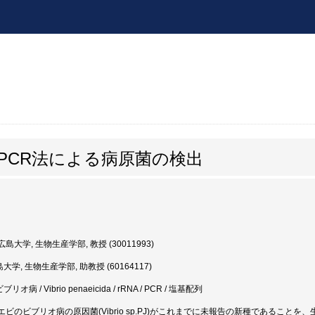
PCR法による病原菌の検出
島大学, 生物生産学部, 教授 (30011993)
大学, 生物生産学部, 助教授 (60164117)
オ病 / Vibrio penaeicida / rRNA / PCR / 塩基配列
ビのビブリオ病の原因菌(Vibrio sp.PJ)がこれまでに未報告の新種であるこ