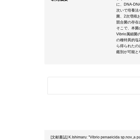
に、DNA-D
次いで培養法
菌、2次増殖
競合菌の存在
そこで、本菌の
Vibrio属
の種特異的塩
ら得られたのに
鑑別が可能と
[文献書誌] K.Ishimaru: "Vibrio penaeicida sp.nov.,a pa