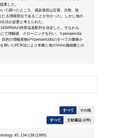
名を提案した。
ついて調べたところ、感染過程は定着、分散、除
主たる増殖部位であることが分かった。しかし他の
検出法が必要と考えられた。
aの16SrRNAの特異塩基配列を決定した。すなわち、
増幅後、クローニングを行い、V.penaeicida
増幅産物がV.penaeicidaのすべての菌株か
用いたPCR法により本菌と他のVivrio属細菌との
すべて
その他
すべて
文献書誌 (2件)
riology. 45. 134-138 (1995)