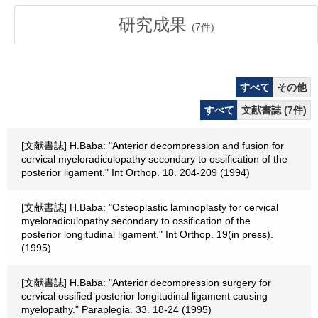
研究成果
(
7
件)
すべて
その他
すべて
文献書誌 (7件)
[文献書誌] H.Baba: "Anterior decompression and fusion for
cervical myeloradiculopathy secondary to ossification of the
posterior ligament." Int Orthop. 18. 204-209 (1994)
[文献書誌] H.Baba: "Osteoplastic laminoplasty for cervical
myeloradiculopathy secondary to ossification of the
posterior longitudinal ligament." Int Orthop. 19(in press).
(1995)
[文献書誌] H.Baba: "Anterior decompression surgery for
cervical ossified posterior longitudinal ligament causing
myelopathy." Paraplegia. 33. 18-24 (1995)