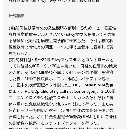
脊柱靱帯骨化症 / twy / twyマウス / 椎間板線維軟骨
研究概要
(目的)脊柱靱帯骨化の発生機序を解明するため、ヒト強直性
脊柱骨増殖症モデルとされているtwyマウスを用いてその掘
る増殖変化過程を病理組織学的に検索した。今回は椎間板
線椎軟骨と骨化との関連、それに伴う血管系に着目して実
験を行った。
(方法)材料は4週〜24週のtwyマウス40匹とコントロールと
して同週齢のICRマウス20匹を用いた。脊柱の血管系の検索
のため、それぞれ麻酔後心臓よりゼラチン強化墨汁を灌流
した後、10%中性緩衝ホルマリン固定、パラフィン包埋
し、正中矢状断面標本を作製した。HE、Toluidin blue染色
に加え、PCNA(proliferating cell nuclear antigen)、S-100蛋
白、コンドロイチン硫酸プロテオグリカンのそれぞれの抗
体を用いた免疫組織化学染色をABC法にて行った。また共
焦点レーザーを用いた微分干渉像と抗体の蛍光発色像との
合成も行った。さらに走査型電子顕微鏡(SEM)を用いて脊柱
の割断像を観察するクラクトグラフィーを行った。