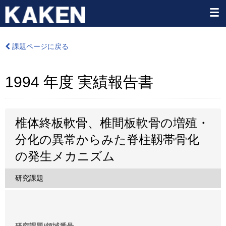
課題ページに戻る
1994 年度 実績報告書
椎体終板軟骨、椎間板軟骨の増殖・
分化の異常からみた脊柱靱帯骨化
の発生メカニズム
研究課題