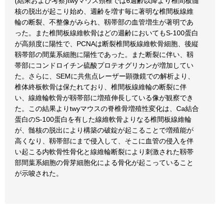
(結果および考察)twyマウス頸椎では6週齢以降より椎間板髄
核の脱出が起こり始め、週齢を増す毎に著明な椎間板線維
輪の断裂、不整像がみられ、靱帯部の血管増生が著明であ
った。また椎間板線維軟骨はどの週齢においてもS-100蛋白
が高頻度に陽性で、PCNAは断裂椎間板線維軟骨細胞、後縦
靱帯部の間葉系細胞に陽性であった。また断裂に伴い、靱
帯部にコンドロイチン硫酸プロテオグリカンが増加してい
た。さらに、SEMに共焦点レーザー顕微鏡での解析より、
椎体終板軟骨は保たれており、椎間板線維輪の断裂に伴
い、線維輪軟骨が靱帯部に増殖伸長している像が観察でき
た。この結果よりtwyマウスの脊椎骨増殖性変化は、Ca結合
蛋白のS-100蛋白を有した線維軟骨よりなる椎間板線維輪
が、髄核の脱出により構築の破錠が起こることで増殖能が
高くなり、靱帯部にまで侵入して、そこに血管の侵入を伴
い起こる内軟骨性骨化と線維輪断裂により刺激された靱帯
部間葉系細胞の骨芽細胞化による骨化が起こっていること
が示唆された。