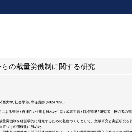
からの裁量労働制に関する研究
西大学, 社会学部, 専任講師 (40247896)
間による管理 / 自律性 / 仕事を離れた生活 / 成果主義 / 目標管理 / 研究者・技術者の管
裁量労働制を経営学的に研究するための基礎づくりとして、文献研究と実証研究を
位置づけの明確化に努めた。