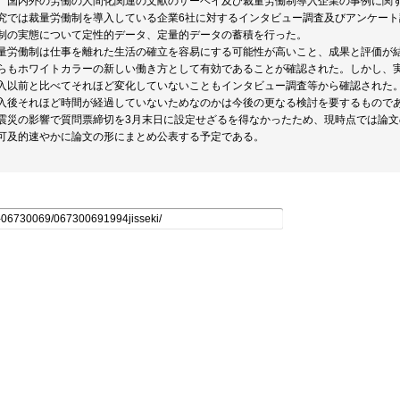
、国内外の労働の人間化関連の文献のサーベイ及び裁量労働制導入企業の事例に関
究では裁量労働制を導入している企業6社に対するインタビュー調査及びアンケー
制の実態について定性的データ、定量的データの蓄積を行った。
量労働制は仕事を離れた生活の確立を容易にする可能性が高いこと、成果と評価が
らもホワイトカラーの新しい働き方として有効であることが確認された。しかし、
入以前と比べてそれほど変化していないこともインタビュー調査等から確認された
入後それほど時間が経過していないためなのかは今後の更なる検討を要するもので
震災の影響で質問票締切を3月末日に設定せざるを得なかったため、現時点では論
可及的速やかに論文の形にまとめ公表する予定である。