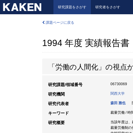
研究課題をさがす
研究者をさがす
課題ページに戻る
1994 年度 実績報告書
「労働の人間化」の視点
06730069
研究課題/領域番号
関西大学
研究機関
森田 雅也
関
研究代表者
裁量労働 / 時
キーワード
当該年度は、
研究概要
裁量労働制の