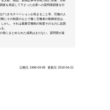
する文献、雑誌、新聞記事等を精力的に収集、分析
ト調査を承諾して下さった企業への質問票調査を行
結びつきモチベーションが高まること等、労働の人
実際にその制度のもとで働く労働者の勤務状況は、
。しかし、それは裁量労働制の制度そのものに起因
ある。
文の形にまとめられた成果はまだない。質問票が返
公開日: 1996-04-08 更新日: 2016-04-21