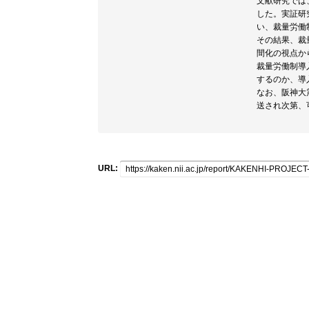
文献研究では
した。実証研
い、裁量労働
その結果、裁
間化の視点か
裁量労働制導
するのか、導
なお、阪神大
送され次第、
URL: