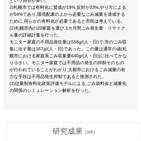
という回答が多い。
2)札幌市では有料化に賛成が19%,反対が23%,やり方による
が54%であり,環境配慮の上から必要なごみ減量を達成する
ために,何らかの有料化が必要であると市民は考えている。
(2)札幌市内の20家庭を選び,1カ月間ごみ発生量・リサイク
ル量の詳細計量を行った。
モニター家庭の不用品発生量は558g/(人・日)で,市のごみ収
集に出す量は167g/(人・日)であった。この量は通常の値(札
幌市における家庭系ごみ収集量640g/(人・日))に比べてかな
り小さい。モニター家庭では不用品の発生の抑制そのもの
が行われていることがわかり,大都市におけるごみ減量の有
力な手段は不用品発生抑制であると推測された。
(3)従量制有料化政策評価モデルによる,ごみ袋料金と減量化
の関係のシミュレーション解析を行った。
研究成果
(
3
件)