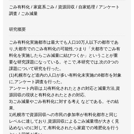
ごみ有料化 / 家庭系ごみ / 資源回収 / 自家処理 / アンケート
調査 / ごみ減量
研究概要
ごみ有料化実施都市は最大でも人口10万人以下の都市であ
り,大都市でのごみ有料化の可能性,つまり「大都市でごみ有
料化を実施したらごみ減量に結びつくか」ということが重
要な研究課題になっている。そこで,本研究では,次の3つの
課題について研究を行った。
(1)札幌市など道内の人口が多い有料化未実施の8都市を対象
に,アンケート調査を行った。
アンケート内容は,1)有料化されたときの対応と減量方法,資
源回収の現状と有料化されたときの対応,
3)ごみ減量やごみ有料化に対する考え などである。その結
果,
1)札幌市で資源回収への市民の参加率が有料化都市と同じ
レベルに達しており,資源回収によるごみ減量増が大きく見
込めないのに対して,有料化されたら家庭での堆肥化を行う