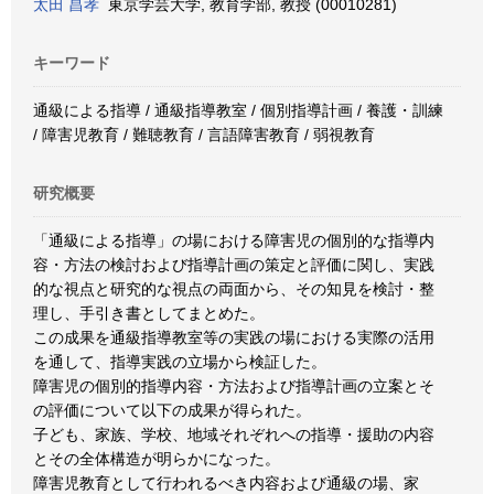
太田 昌孝
東京学芸大学, 教育学部, 教授 (00010281)
キーワード
通級による指導 / 通級指導教室 / 個別指導計画 / 養護・訓練
/ 障害児教育 / 難聴教育 / 言語障害教育 / 弱視教育
研究概要
「通級による指導」の場における障害児の個別的な指導内
容・方法の検討および指導計画の策定と評価に関し、実践
的な視点と研究的な視点の両面から、その知見を検討・整
理し、手引き書としてまとめた。
この成果を通級指導教室等の実践の場における実際の活用
を通して、指導実践の立場から検証した。
障害児の個別的指導内容・方法および指導計画の立案とそ
の評価について以下の成果が得られた。
子ども、家族、学校、地域それぞれへの指導・援助の内容
とその全体構造が明らかになった。
障害児教育として行われるべき内容および通級の場、家