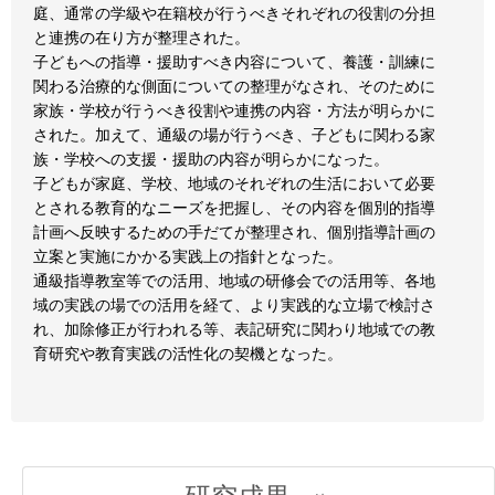
庭、通常の学級や在籍校が行うべきそれぞれの役割の分担
と連携の在り方が整理された。
子どもへの指導・援助すべき内容について、養護・訓練に
関わる治療的な側面についての整理がなされ、そのために
家族・学校が行うべき役割や連携の内容・方法が明らかに
された。加えて、通級の場が行うべき、子どもに関わる家
族・学校への支援・援助の内容が明らかになった。
子どもが家庭、学校、地域のそれぞれの生活において必要
とされる教育的なニーズを把握し、その内容を個別的指導
計画へ反映するための手だてが整理され、個別指導計画の
立案と実施にかかる実践上の指針となった。
通級指導教室等での活用、地域の研修会での活用等、各地
域の実践の場での活用を経て、より実践的な立場で検討さ
れ、加除修正が行われる等、表記研究に関わり地域での教
育研究や教育実践の活性化の契機となった。