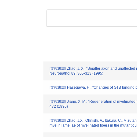
[文献書誌] Zhao, J. X.: "Smaller axon and unaffected num
Neuropathol.89. 305-313 (1995)
[文献書誌] Hasegawa, H.: "Changes of GTB binding protei
[文献書誌] Jiang, X. M.: "Regeneration of myelinated fib
472 (1996)
[文献書誌] Zhao, J.X., Ohnishi, A., Itakura, C., Mizutan
myelin lamellae of myelinated fibers in the mutant qu