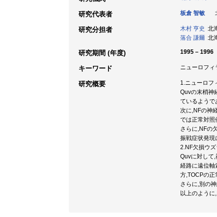
板倉 智敏
北
研究代表者
木村 亨史
北海
研究分担者
落合 謙爾
北海
1995 – 1996
研究期間 (年度)
ニューロフィラメン
キーワード
1.ニューロフ
研究概要
Quvの末梢
ているようで
次に,NFの神
では正常対照
さらに,NFの
振戦症状発現
2.NF欠損ウ
Quvに対して,
経路に遠位軸
方,TOCPの
さらに,別の神
以上のように