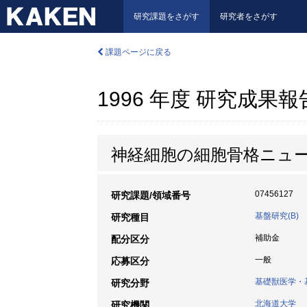
研究課題をさがす
研究者をさがす
課題ページに戻る
1996 年度 研究成果
神経細胞の細胞骨格ニュ
07456127
研究課題/領域番号
基盤研究(B)
研究種目
補助金
配分区分
一般
応募区分
基礎獣医学・
研究分野
北海道大学
研究機関