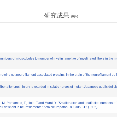
研究成果
(
6
件)
bers of microtubules to number of myelin lamellae of myelinated fibers in the muta
ns not neurofilament-associated proteins, in the brain of the neurofilament defic
er after crush injury is retarded in sciatic nerves of mutant Japanese quails defici
i, M., Yamamoto, T., Hojo, T.and Murai, Y: "Smaller axon and unaffected numbers of 
ail deficient in neurofilaments." Acta Neuropathol. 89. 305-312 (1995)