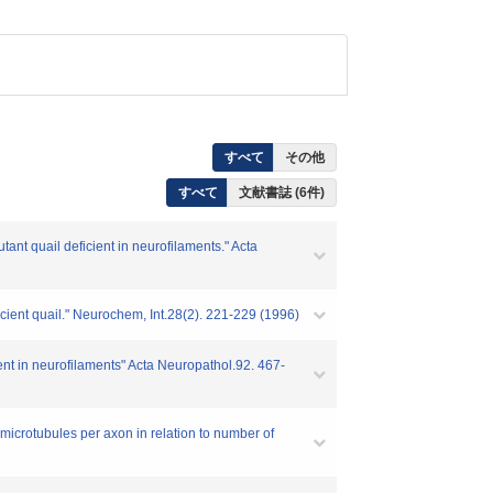
すべて
その他
すべて
文献書誌 (6件)
nt quail deficient in neurofilaments." Acta
ient quail." Neurochem, Int.28(2). 221-229 (1996)
ent in neurofilaments" Acta Neuropathol.92. 467-
microtubules per axon in relation to number of