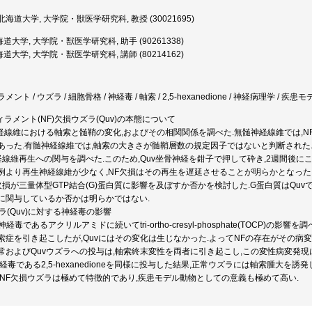
海道大学, 大学院・獣医学研究科, 教授 (30021695)
道大学, 大学院・獣医学研究科, 助手 (90261338)
道大学, 大学院・獣医学研究科, 講師 (80214162)
ト / ウズラ / 細胞骨格 / 神経毒 / 軸索 / 2,5-hexanedione / 神経病理学 / 疾患
ィラメント(NF)欠損ウズラ(Quv)の本態について
神経線維における軸索と髄鞘の変化,およびその相関関係を調べた.無髄神経線維では,N
あった.有髄神経線維では,軸索の大きさが髄鞘層数の規定因子ではないと判断された
経線維再生への関与を調べた.このため,Quv坐骨神経を鉗子で押して砕き,2週間後に
例より再生神経線維が少なく,NF欠損はその再生を遅延させることが明らかとなった
欠損が三量体型GTP結合(G)蛋白質に影響を及ぼすか否かを検討した.G蛋白質はQuv
に関与しているか否かは明らかではない.
ズラ(Quv)に対する神経毒の影響
神経毒であるアクリルアミドに続いてtri-ortho-cresyl-phosphate(TOCP)
索症を引き起こしたが,Quvにはその変化は生じなかった.よってNFの存在がその病
正常およびQuvウズラへの投与は,軸索終末変性を両者に引き起こし,この変性病変発現
経毒である2,5-hexanedioneを同様に投与した結果,正常ウズラには軸索腫大を誘発
,NF欠損ウズラは極めて特徴的であり,疾患モデル動物としての意義も極めて高い.