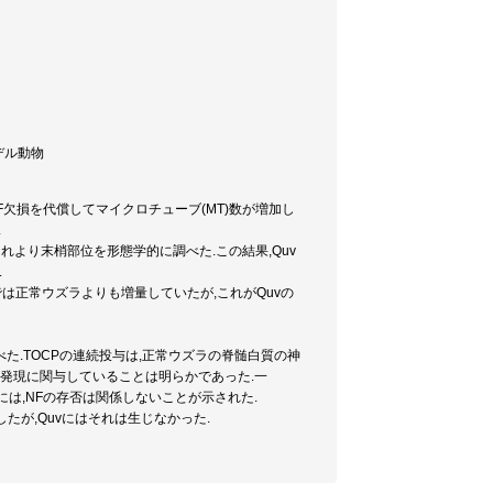
モデル動物
F欠損を代償してマイクロチューブ(MT)数が増加し
.
これより末梢部位を形態学的に調べた.この結果,Quv
.
では正常ウズラよりも増量していたが,これがQuvの
の影響を調べた.TOCPの連続投与は,正常ウズラの脊髄白質の神
変発現に関与していることは明らかであった.一
には,NFの存否は関係しないことが示された.
したが,Quvにはそれは生じなかった.