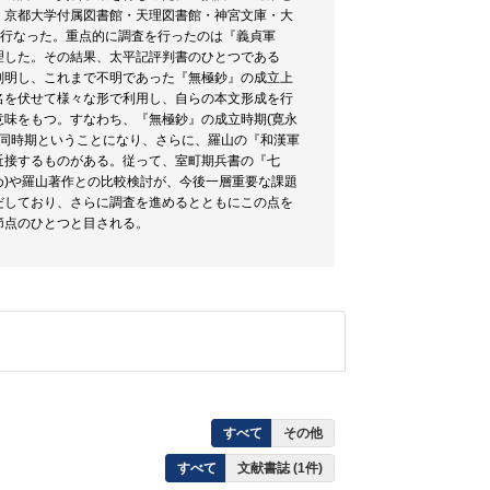
・京都大学付属図書館・天理図書館・神宮文庫・大
を行なった。重点的に調査を行ったのは『義貞軍
理した。その結果、太平記評判書のひとつである
判明し、これまで不明であった『無極鈔』の成立上
名を伏せて様々な形で利用し、自らの本文形成を行
味をもつ。すなわち、『無極鈔』の成立時期(寛永
ほぼ同時期ということになり、さらに、羅山の『和漢軍
近接するものがある。従って、室町期兵書の『七
め)や羅山著作との比較検討が、今後一層重要な課題
だしており、さらに調査を進めるとともにこの点を
節点のひとつと目される。
すべて
その他
すべて
文献書誌 (1件)