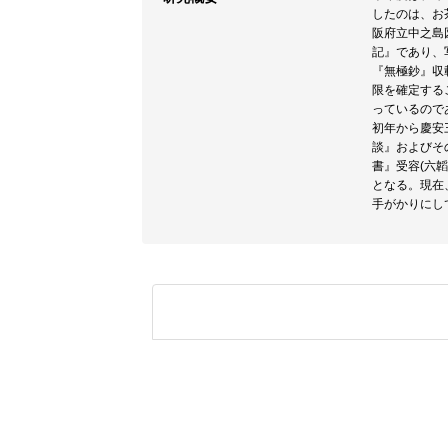
したのは、お
阪府立中之島
記』であり、
『無極鈔』収
限を確定する
っているので
初年から慶安
談』およびそ
書』受容(六
となる。現在
手がかりにし