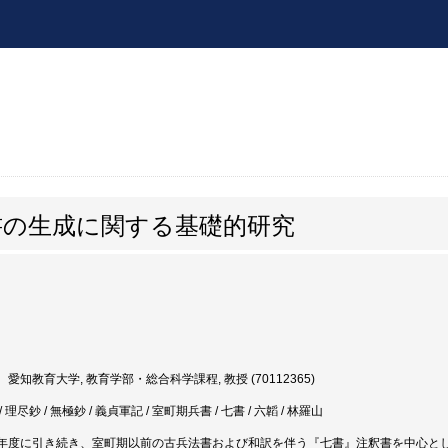
書の生成に関する基礎的研究
愛知教育大学, 教育学部・総合科学課程, 教授 (70112365)
理尽鈔 / 無極鈔 / 義貞軍記 / 室町期兵書 / 七書 / 六韜 / 林羅山
年度に引き続き、室町期以前の古兵法書および和訳を伴う『七書』注釈書を中心と