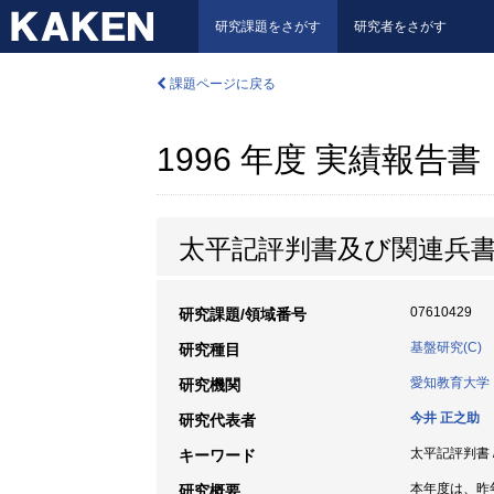
研究課題をさがす
研究者をさがす
課題ページに戻る
1996 年度 実績報告書
太平記評判書及び関連兵
07610429
研究課題/領域番号
基盤研究(C)
研究種目
愛知教育大学
研究機関
今井 正之助
研究代表者
太平記評判書 / 
キーワード
本年度は、昨
研究概要