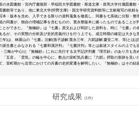
茶の水図書館・宮内庁書陵部・早稲田大学図書館・斯道文庫・群馬大学付属図書館
図書館等であり、他に東北大学(狩野文庫)・国文学研究資料館等に文献複写の依頼
写本・版本を含め、入手できる限りの資料蒐集を徹底し、同書を七系統に分類・整
載の同書が、独自の増補記事を含むものの、寛永整版本に拠ったものであることが
ことができた。『無極鈔』は『七書』原文および和訳した資料を、時に『七書』の
あるが、その実態の分析及び史的意義付けを行う上でも、成立時期の確定は大きな意
三年)は、林羅山の『七書』注解(孫子諺解:寛永三年、六韜諺解:慶安二年、等)と
の派生書とみなされる『七書和漢評判』『七書評判』等とは叙述スタイルの上でも
韜・三略が中心)と『無極鈔』(これに先行する太平記評判書『理尽鈔』のあり方も含
、「五音」「雲気」の輪を中心に、数点の室町気兵書に『六韜』摂取の形跡を見い
て、室町期から近世にかけての兵書の史的変遷を解明したい。『無極鈔』はその結
研究成果
(
1
件)