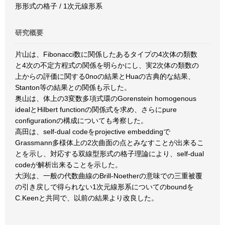
形形式の格子 / 1次元線形系
研究概要
片山は、Fibonacci数に関係したあるタイプの4次体の類数
と4次の不定方程式の関係を明らかにし、実2次体の類数の
上からの評価に関する0noの結果とHuaの古典的な結果、
Stanton等の結果との関係も示した。
奥山は、体上の3変数多項式環のGorenstein homogenous
idealとHilbert functionの関係式を求め、さらにpure
configurationの構成についても考察した。
高田は、self-dual codeをprojective embeddingで
Grassmann多様体上の2次曲面の点とみなすことが出来るこ
とを示し、対応する双線型形式の格子理論により、self-dual
codeが解析出来ることを示した。
大渕は、一般の代数曲線のBrill-Noetherの意味での三重被覆
の引き戻しで得られない1次元線形系についてのboundを
C.Keenと共同で、以前の結果より改良した。