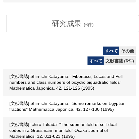
研究成果
(
6
件)
すべて
その他
すべて
文献書誌 (6件)
[文献書誌] Shin-ichi Katayama: "Fibonacci, Lucas and Pell
numbers and class numbers of bicyclic biquadratic fields"
Mathematica Japonica. 42. 121-126 (1995)
[文献書誌] Shin-ichi Katayama: "Some remarks on Egyptian
fractions" Mathematica Japonica. 42. 127-130 (1995)
[文献書誌] Ichiro Takada: "The submanifold of self-dual
codes in a Grassmann manifold" Osaka Journal of
Mathematics. 32. 811-823 (1995)