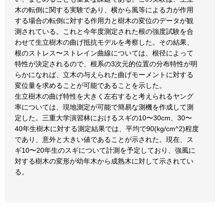
木の転倒に関する実験であり、横から風等による力が作用
する場合の転倒に対する作用力と樹木の変位のデータが観
測されている。これと今年度測定された根の強度試験を合
わせて生立樹木の曲げ抵抗モデルを考察した。その結果、
根のストレス〜ストレイン曲線については、根径によって
特性が決定されるので、根系の3次元的位置の分布特性が明
らかになれば、立木の与えられた曲げモーメントに対する
変位量を求めることが可能であることを示した。
生立樹木の曲げ特性を大きく左右すると考えられるヤング
率については、現地測定が可能で簡易な測機を作成して測
定した。三重大学演習林におけるスギの10〜30cm、30〜
40年生樹木に対する測定結果では、平均で90(kg/cm^2)程度
であり、意外と大きい値であることが示された。現在、ス
ギ10〜20年生のスギについて計測を予定しており、強風に
対する樹木の変形が幼年木から成熟木に対して示されてい
る。