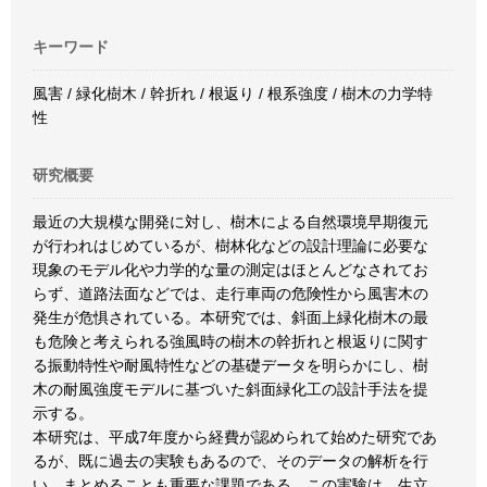
キーワード
風害 / 緑化樹木 / 幹折れ / 根返り / 根系強度 / 樹木の力学特
性
研究概要
最近の大規模な開発に対し、樹木による自然環境早期復元
が行われはじめているが、樹林化などの設計理論に必要な
現象のモデル化や力学的な量の測定はほとんどなされてお
らず、道路法面などでは、走行車両の危険性から風害木の
発生が危惧されている。本研究では、斜面上緑化樹木の最
も危険と考えられる強風時の樹木の幹折れと根返りに関す
る振動特性や耐風特性などの基礎データを明らかにし、樹
木の耐風強度モデルに基づいた斜面緑化工の設計手法を提
示する。
本研究は、平成7年度から経費が認められて始めた研究であ
るが、既に過去の実験もあるので、そのデータの解析を行
い、まとめることも重要な課題である。この実験は、生立