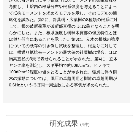
からの引き倒しに伴う根返り抵抗モーメントの発生過程を
考察し、土壌内の根系分布や根系強度を与えることによっ
て抵抗モーメントを求めるモデルを示し、そのモデルの簡
略化を試みた。第2に、針葉樹・広葉樹の8種類の根系に対
して、根の破断荷重が破断部直径のほぼ2乗となることを明
らかにした。また、根系強度も樹幹木質部の強度特性とほ
ぼ似た傾向にあることを示した。第3に、立木の根株の強度
についての既存の引き倒し試験を整理し、根返りに対して
は、根返り抵抗モーメントの最大値の針葉樹の場合、ほぼ
胸高直径の3乗で表せられることが示された。第4に、立木
ヤング率を測定し、スギ平均で約80tf/cm^2、ヒノキで
100tf/cm^2程度の値をとることが示された。強風に伴う樹
木の振動については、風圧の卓越周期と樹幹の卓越周期が
0.6Hzというほぼ同一周波数にある事例が求められた。
研究成果
(
4
件)