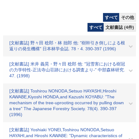
すべて
その他
すべて
文献書誌 (4件)
[文献書誌] 野々田 稔郎・林 拙郎 他: "樹幹引き倒しによる根
返りの発生機構" 日本林学会誌. 78・4. 390-397 (1996)
[文献書誌] 米井 義晃・野々田 稔郎 他: "冠雪害における樹冠
の力学特性-正法寺山荘跡における調査より-" 中部森林研究.
47. (1998)
[文献書誌] Toshirou NONODA,Setsuo HAYASHI,Hiroshi
KAWABE,Kiyoshi HONDA,and Kazushi KOYABU: "The
mechanism of the tree-uprooting occurred by pulling down
a tree" The Japanese Forestry Society. 78(4). 390-397
(1996)
[文献書誌] Yoshiaki YONEI,Toshirou NONODA,Setsuo
HAYAHI,and Hiroshi KAWABE: "Dynamic characteristics of