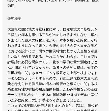
根系分布 / 根返り / 幹折れ / 立木ヤング率 / 振動特性 / 根系
強度
研究概要
大規模な開発地の修景緑化に対し、自然環境の早期復元を
目指した樹木を用いる工法が求められるようになり、草木
を主にした従来の緑化工法から、木本を用いた緑化工が行
われるようになって来た。今後の道路法面等の重要な箇所
における設計には、樹木の耐風特性に基づく安全性を考慮
した設計が必要である。それにもかかわらず、これまで設
計理論に必要な現象のモデル化や力学的な量の測定はほと
んど測定されていなかった。筆者らの研究目標は、樹木の
耐風構造に関するメカニズムを根系から上部の枝までをト
ータルに捉えようとするもので、斜面上緑化樹木の最も危
険と考えられる強風時の樹木の幹折れと根返りに関する根
系強度特性や樹枝の耐風振動特性、たわみ特性などの基礎
データを明らかにし、樹木の耐風強度や折損モデルに基づ
いた斜面緑化工の設計手法を考察しようとした。
これまでの3年間の研究結果をまとめると、第1に、低位置