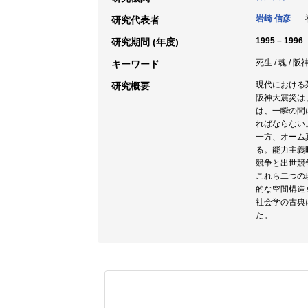
岩崎 信彦
神
研究代表者
1995 – 1996
研究期間 (年度)
死生 / 魂 /
キーワード
現代における
研究概要
阪神大震災は
は、一瞬の間
ればならない
一方、オーム
る。能力主義
競争と出世競
これら二つの
的な空間構造
社会学の古典
た。