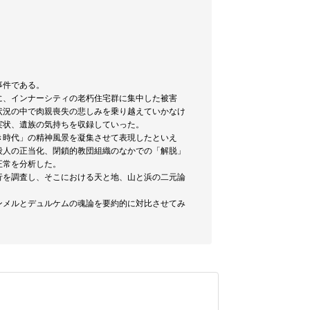
事件である。
に、インナーシティの老朽住宅群に集中した被害
状況の中で肉親喪失の悲しみを乗り越えていかなけ
実状、遺族の気持ちを収録していった。
き時代」の精神風景を凝集させて表現したといえ
殺人の正当化、閉鎖的教団組織のなかでの「解脱」
正常を分析した。
行を調査し、そこにおける天と地、山と浜の二元論
ンメルとデュルケムの魂論を要約的に対比させてみ