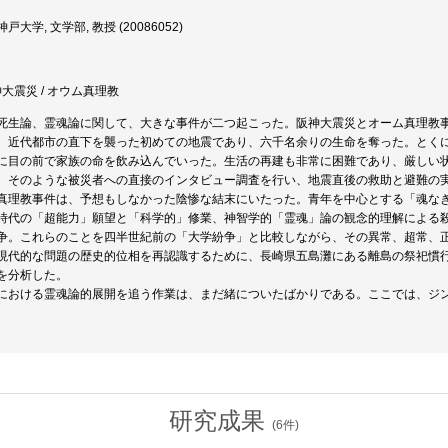
戸大学, 文学部, 教授 (20086052)
 阪神大震災 / オウム真理教
死生論、霊魂論に関して、大きな事件が二つ起こった。阪神大震災とオーム真理教
、近代都市の直下を襲った初めての地震であり、六千名余りの生命を奪った。とく
に目の前で家族の命を飲み込んでいった。生活の再建も非常に困難であり、厳しい
。そのような被災者への直接のインタビュー調査を行い、地震直後の救助と避難の
真理教事件は、予想もしなかった陰惨な結末にいたった。青年を中心とする「魂な
時代の「超能力」願望と「科学的」修業、神智学的「霊魂」論の観念的理解による
争。これらのことを四半世紀前の「大学紛争」と比較しながら、その異常、超常、
現代的な問題の歴史的位相を再認識するために、長崎県五島灘にある離島の祭祀慣
を分析した。
における霊魂論的展開を追う作業は、まだ緒についたばかりである。ここでは、ジ
研究成果
(
6
件)