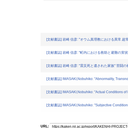
[文献書誌] 岩崎 信彦: "オウム真理教における異常.超常.正常"
[文献書誌] 岩崎 信彦: "町内における救助と避難の実状、そ
[文献書誌] 岩崎 信彦: "震災死と遺された家族" 苦闘の被災生
[文献書誌] IWASAKI,Nobuhiko: "Abnormality, Transnorm
[文献書誌] IWASAKI,Nobuhiko: "Actual Conditions of Resc
[文献書誌] IWASAKI,Nobuhiko: "Subjective Conditions of t
URL: