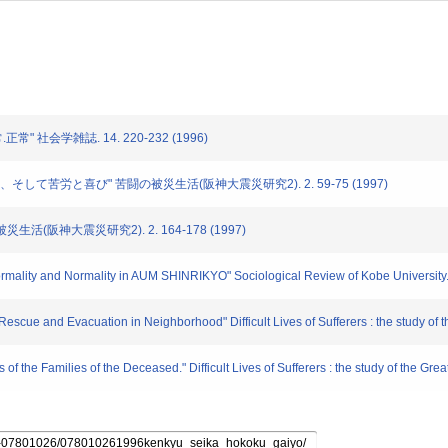
 社会学雑誌. 14. 220-232 (1996)
して苦労と喜び" 苦闘の被災生活(阪神大震災研究2). 2. 59-75 (1997)
活(阪神大震災研究2). 2. 164-178 (1997)
ality and Normality in AUM SHINRIKYO" Sociological Review of Kobe University
ue and Evacuation in Neighborhood" Difficult Lives of Sufferers : the study of t
he Families of the Deceased." Difficult Lives of Sufferers : the study of the Grea