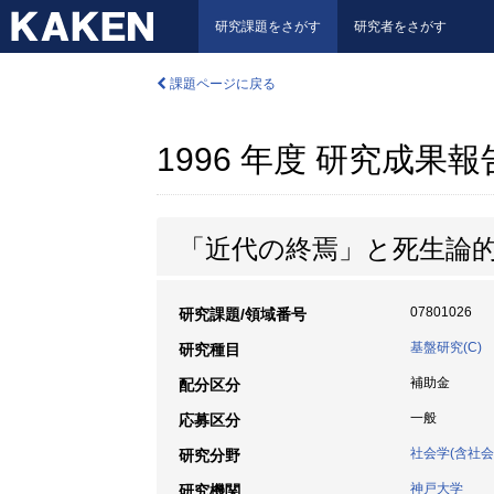
研究課題をさがす
研究者をさがす
課題ページに戻る
1996 年度 研究成果
「近代の終焉」と死生論
07801026
研究課題/領域番号
基盤研究(C)
研究種目
補助金
配分区分
一般
応募区分
社会学(含社会
研究分野
神戸大学
研究機関