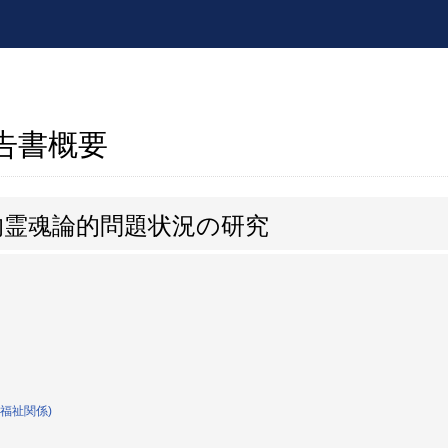
報告書概要
的霊魂論的問題状況の研究
福祉関係)