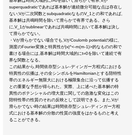
基本解は時間大域的にt=0を除いて滑らかで有界;Vが
superquadraticであれば基本解が連続微分可能な点は存在し
ない;Vが二次関数とsubquadraticなものV_1との和であれば,
基本解は共鳴時間を除いて滑らかで有界である。さら
に,V_1がsublinearであれば共鳴時間において基本解は決し
て滑らかでない。
・Vが滑らかでない場合でも,VがCoulomb potentialの様に,
測度のFourier変換と特異性が|x|^<-m(m-1)>的なものの和で
書ける場合には,基本解は時間大域的にt=0を除いて連続で有
界な関数となる。
この結果から,時間依存型シュレ-ディンガー方程式における
特異性の伝播は,その全シンボルをHamiltonianとする陪特性
帯のエネルギー無限大における極限集合に沿って伝播する
との重要な予想が得られた。実際、上に述べた基本解の特
異性のポテンシャルの増大度に関しての急激な変化はこの
陪特性帯の性質のそれの反映として説明できる。また,Vが
滑らかでない時の結果は時間依存型シュレ-ディンガー方程
式における基本解の分散の性質の強度をはかるものと考え
ることができる。