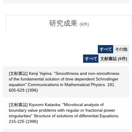
研究成果
(
6
件)
すべて
その他
すべて
文献書誌 (6件)
[文献書誌] Kenji Yajima: "Smoothness and non-smoothness
of the fundamental solution of time dependent Schrodinger
equation" Communications in Mathematical Physics. 181.
605-629 (1996)
[文献書誌] Kiyoomi Kataoka: "Microlocal analysis of
boundary value problems with regular or fractional power
singularities" Structure of solutions of differential Equations.
215-225 (1996)