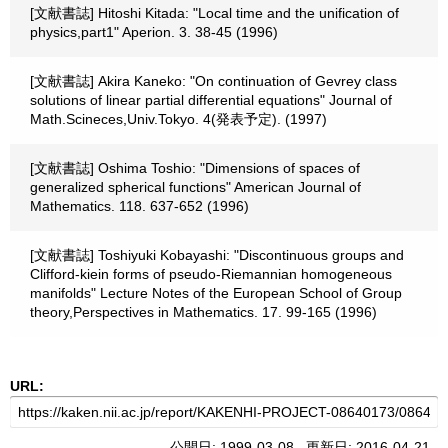
[文献書誌] Hitoshi Kitada: "Local time and the unification of
physics,part1" Aperion. 3. 38-45 (1996)
[文献書誌] Akira Kaneko: "On continuation of Gevrey class
solutions of linear partial differential equations" Journal of
Math.Scineces,Univ.Tokyo. 4(発表予定). (1997)
[文献書誌] Oshima Toshio: "Dimensions of spaces of
generalized spherical functions" American Journal of
Mathematics. 118. 637-652 (1996)
[文献書誌] Toshiyuki Kobayashi: "Discontinuous groups and
Clifford-kiein forms of pseudo-Riemannian homogeneous
manifolds" Lecture Notes of the European School of Group
theory,Perspectives in Mathematics. 17. 99-165 (1996)
URL:
公開日: 1999-03-08 更新日: 2016-04-21