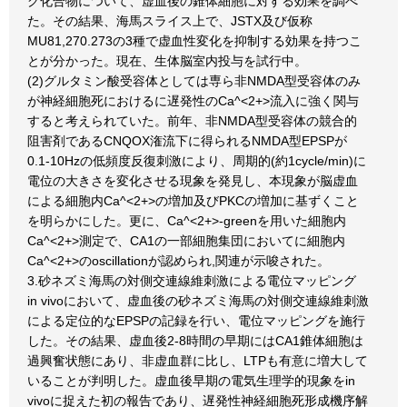
グ化合物について、虚血後の錐体細胞に対する効果を調べ
た。その結果、海馬スライス上で、JSTX及び仮称
MU81,270.273の3種で虚血性変化を抑制する効果を持つこ
とが分かった。現在、生体脳室内投与を試行中。
(2)グルタミン酸受容体としては専ら非NMDA型受容体のみ
が神経細胞死におけるに遅発性のCa^<2+>流入に強く関与
すると考えられていた。前年、非NMDA型受容体の競合的
阻害剤であるCNQOX潅流下に得られるNMDA型EPSPが
0.1-10Hzの低頻度反復刺激により、周期的(約1cycle/min)に
電位の大きさを変化させる現象を発見し、本現象が脳虚血
による細胞内Ca^<2+>の増加及びPKCの増加に基ずくこと
を明らかにした。更に、Ca^<2+>-greenを用いた細胞内
Ca^<2+>測定で、CA1の一部細胞集団においてに細胞内
Ca^<2+>のoscillationが認められ,関連が示唆された。
3.砂ネズミ海馬の対側交連線維刺激による電位マッピング
in vivoにおいて、虚血後の砂ネズミ海馬の対側交連線維刺激
による定位的なEPSPの記録を行い、電位マッピングを施行
した。その結果、虚血後2-8時間の早期にはCA1錐体細胞は
過興奮状態にあり、非虚血群に比し、LTPも有意に増大して
いることが判明した。虚血後早期の電気生理学的現象をin
vivoに捉えた初の報告であり、遅発性神経細胞死形成機序解