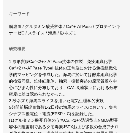
キーワード
脳虚血 / グルタミン酸受容体 / Ca^+-ATPase / プロテインキ
ナーゼC / スライス / 海馬 / 砂ネズミ
研究概要
1.原形質膜Ca^<2+>-ATPase抗体の作製、免疫組織化学
Ca^<2+>-ATPase TypeII抗体の正常脳における免疫組織化
学的マッピングを作成した。海馬に於いては酵素組織化学
的検索同様、錐体細胞体、軸索・樹状突起の原形質膜を中
心にびまん性に分布しており、CA1-3,歯状回における分布
密度に差は認められなかった。
2.砂ネズミ海馬スライスを用いた電気生理学的実験
5分間前脳虚血負荷1-2日後の海馬スライスにおいて、集合
シナプス後電位・電流(EPSP・C)を記録した。
(1)グルタミン酸受容体のうちCa^<2+>透過型非NMDA型受
容体の阻害剤であるクモ毒素JSTXおよび多数の合成アナロ