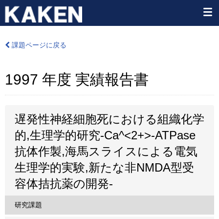
課題ページに戻る
1997 年度 実績報告書
遅発性神経細胞死における組織化学
的,生理学的研究-Ca^<2+>-ATPase
抗体作製,海馬スライスによる電気
生理学的実験,新たな非NMDA型受
容体拮抗薬の開発-
研究課題