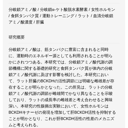
分岐鎖アミノ酸 / 分岐鎖α-ケト酸脱水素酵素 / 女性ホルモン
/ 食餌タンパク質 / 運動トレーニング / ラット / 血清分岐鎖
アミノ酸濃度 / 肝臓
研究概要
分岐鎖アミノ酸は、筋タンパクに豊富に含まれると同時
に、運動時のエネルギー源としても利用されることが明ら
かにされつつある。本研究では、分岐鎖アミノ酸代謝の調
節機構に関する基礎的研究と食餌タンパク質が体内の分岐
鎖アミノ酸代謝に及ぼす影響を検討した。本研究におい
て、ラット肝臓のBCKDHの活性調節には明確な雌雄差が存
在することが明らかとなった。この所見は、ラットの分岐
鎖アミノ酸代謝の調節が雌雄間でかなり異なることを示唆
しており、ラットの成長率の雌雄差と考え合わせると興味
深い。本研究の性腺摘出実験において、女性ホルモンは
BCKDHキナーゼの発現を増加して肝BCKDH活性を抑制する
ことが明かとなり、これが肝BCKDH活性の性差のメカニズ
ムと考えられる。