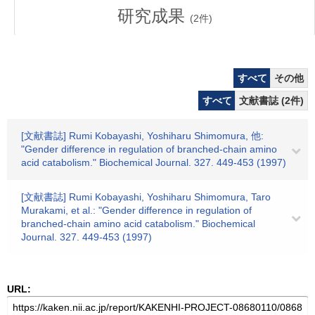
研究成果
(
2
件)
すべて
その他
すべて
文献書誌 (2件)
[文献書誌] Rumi Kobayashi, Yoshiharu Shimomura, 他:
"Gender difference in regulation of branched-chain amino
acid catabolism." Biochemical Journal. 327. 449-453 (1997)
[文献書誌] Rumi Kobayashi, Yoshiharu Shimomura, Taro
Murakami, et al.: "Gender difference in regulation of
branched-chain amino acid catabolism." Biochemical
Journal. 327. 449-453 (1997)
URL: