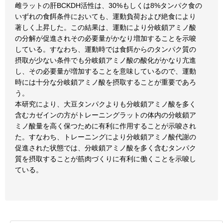
雌ラットの肝BCKDH活性は、30%もしくは8%タンパク食の
いずれの食餌条件においても、運動負荷および絶食により
著しく上昇した。この結果は、運動により分岐鎖アミノ酸
の分解が促進されその必要量がかなり増加することを示唆
している。すなわち、運動時では食餌からのタンパク質の
摂取が少ない条件でも分岐鎖アミノ酸の酸化がかなり亢進
し、その必要量が増加することを意味しているので、運動
時には十分な分岐鎖アミノ酸を摂取することが重要であろ
う。
本研究により、大豆タンパクよりも分岐鎖アミノ酸を多く
含むカゼインの方がトレーニングラットの体内の分岐鎖ア
ミノ酸量を高く保つために有利に作用することが示唆され
た。すなわち、トレーニングにより分岐鎖アミノ酸代謝の
促進された状態では、分岐鎖アミノ酸を多く含むタンパク
質を摂取することが筋肉づくりに有利に働くことを示唆し
ている。