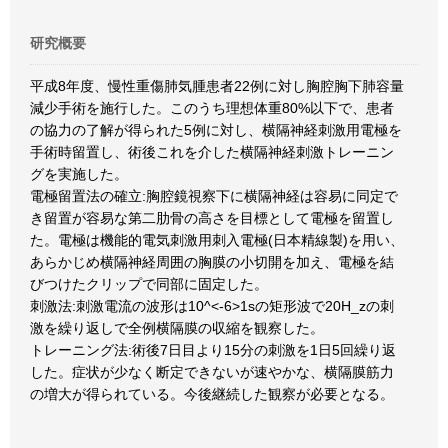
研究概要
平成8年度、慢性重傷肺気腫患者22例に対し胸腔胸下肺容量
減少手術を施行した。このうち理想体重80%以下で、患者
の協力の了解が得られた5例に対し、横隔神経刺激用電極を
手術時留置し、術後これを介した横隔神経刺激トレーニン
グを実施した。
電極留置法の確立:胸腔鏡視察下に横隔神経は容易に同定で
き留置が容易な第二肋骨の高さを目標として電極を留置し
た。電極は機能的電気刺激用刺入電極(日本精線製)を用い、
あらかじめ横隔神経周囲の胸膜の小切開を加え、電極を結
びつけたクリップで同部に固定した。
刺激法:刺激電流の波形は10^<-6>1sの矩形波で20H_zの刺
激を繰り返しで全例横隔膜の収縮を観察した。
トレーニング法:術後7日目より15分の刺激を1日5回繰り返
した。症状が少なく断定できないが速やかな、横隔膜筋力
の増大が得られている。今後継続した観察が必要となる。