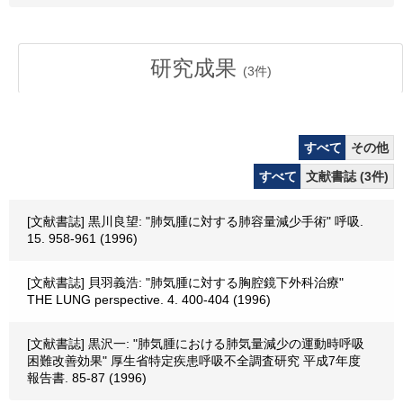
研究成果
(
3
件)
すべて
その他
すべて
文献書誌 (3件)
[文献書誌] 黒川良望: "肺気腫に対する肺容量減少手術" 呼吸.
15. 958-961 (1996)
[文献書誌] 貝羽義浩: "肺気腫に対する胸腔鏡下外科治療"
THE LUNG perspective. 4. 400-404 (1996)
[文献書誌] 黒沢一: "肺気腫における肺気量減少の運動時呼吸
困難改善効果" 厚生省特定疾患呼吸不全調査研究 平成7年度
報告書. 85-87 (1996)